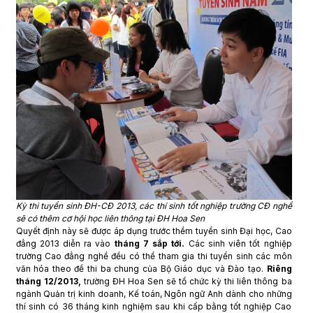
Kỳ thi tuyển sinh ĐH-CĐ 2013, các thí sinh tốt nghiệp trường CĐ nghề
sẽ có thêm cơ hội học liên thông tại ĐH Hoa Sen
Quyết định này sẽ được áp dụng trước thềm tuyển sinh Đại học, Cao
đẳng 2013 diễn ra vào
tháng 7 sắp tới.
Các sinh viên tốt nghiệp
trường Cao đẳng nghề đều có thể tham gia thi tuyển sinh các môn
văn hóa theo đề thi ba chung của Bộ Giáo dục và Đào tạo.
Riêng
tháng 12/2013,
trường ĐH Hoa Sen sẽ tổ chức kỳ thi liên thông ba
ngành Quản trị kinh doanh, Kế toán, Ngôn ngữ Anh dành cho những
thí sinh có 36 tháng kinh nghiệm sau khi cấp bằng tốt nghiệp Cao