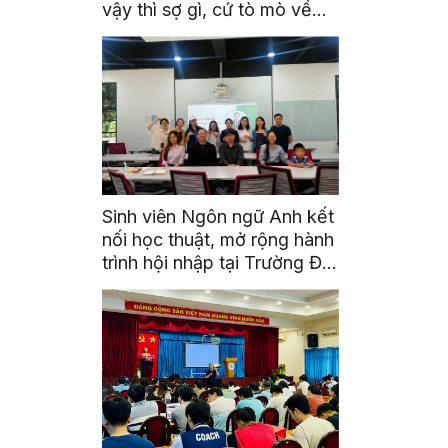
vậy thì sợ gì, cứ tò mò về
thế giới thôi”
Sinh viên Ngôn ngữ Anh kết
nối học thuật, mở rộng hành
trình hội nhập tại Trường Đại
học Quốc gia Malaysia