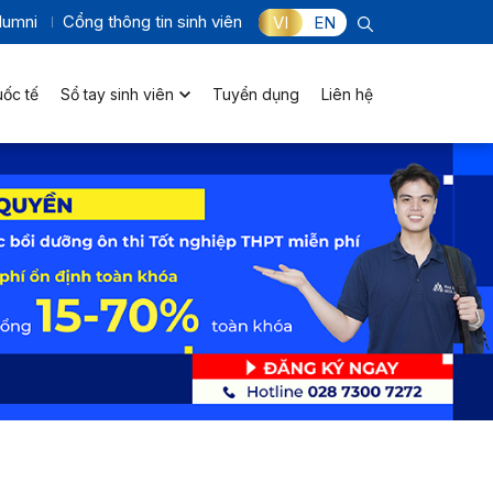
lumni
Cổng thông tin sinh viên
VI
EN
uốc tế
Sổ tay sinh viên
Tuyển dụng
Liên hệ