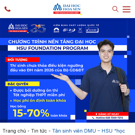
Trang chủ
-
Tin tức
-
Tân sinh viên DMU – HSU “học