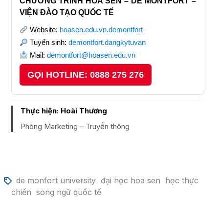
CHƯƠNG TRÌNH HOA SEN – DE MONTFORT –
VIỆN ĐÀO TẠO QUỐC TẾ
Website:
hoasen.edu.vn.demontfort
Tuyển sinh:
demontfort.dangkytuvan
Mail:
demontfort@hoasen.edu.vn
GỌI HOTLINE: 0888 275 276
Thực hiện: Hoài Thương
Phòng Marketing – Truyền thông
de monfort university
đại học hoa sen
học thực
chiến
song ngữ quốc tế