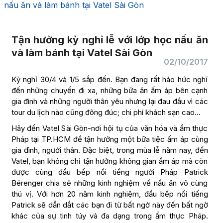
nấu ăn và làm bánh tại Vatel Sài Gòn
Tận hưởng kỳ nghỉ lễ với lớp học nấu ăn
và làm bánh tại Vatel Sài Gòn
02/10/2017
Kỳ nghỉ 30/4 và 1/5 sắp đến. Bạn đang rất háo hức nghĩ
đến những chuyến đi xa, những bữa ăn ấm áp bên cạnh
gia đình và những người thân yêu nhưng lại đau đầu vì các
tour du lịch nào cũng đông đúc; chi phí khách sạn cao…
Hãy đến Vatel Sài Gòn-nơi hội tụ của văn hóa và ẩm thực
Pháp tại TP.HCM để tận hưởng một bữa tiệc ấm áp cùng
gia đình, người thân. Đặc biệt, trong mùa lễ năm nay, đến
Vatel, bạn không chỉ tận hưởng không gian ấm áp mà còn
được cùng đầu bếp nổi tiếng người Pháp Patrick
Bérenger chia sẻ những kinh nghiệm về nấu ăn vô cùng
thú vị. Với hơn 20 năm kinh nghiệm, đầu bếp nổi tiếng
Patrick sẽ dẫn dắt các bạn đi từ bất ngờ này đến bất ngờ
khác của sự tinh túy và đa dạng trong ẩm thực Pháp.