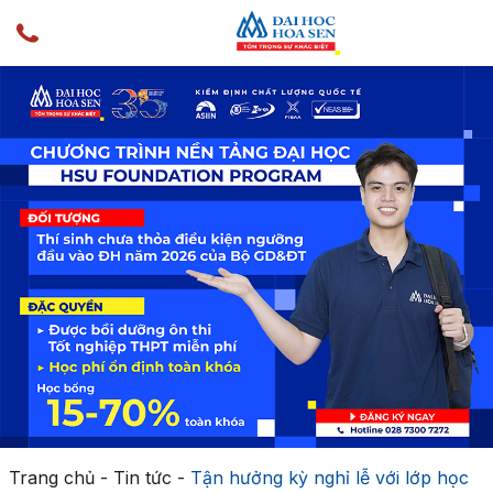
Trang chủ
-
Tin tức
-
Tận hưởng kỳ nghỉ lễ với lớp học