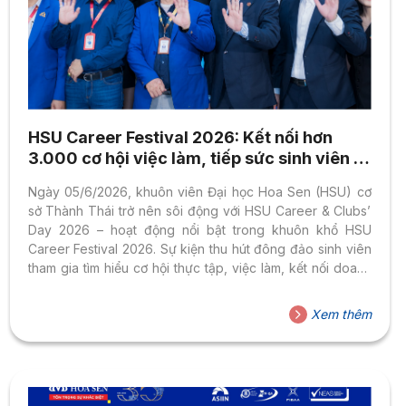
HSU Career Festival 2026: Kết nối hơn
3.000 cơ hội việc làm, tiếp sức sinh viên tự
tin gia nhập thị trường lao động
Ngày 05/6/2026, khuôn viên Đại học Hoa Sen (HSU) cơ
sở Thành Thái trở nên sôi động với HSU Career & Clubs’
Day 2026 – hoạt động nổi bật trong khuôn khổ HSU
Career Festival 2026. Sự kiện thu hút đông đảo sinh viên
tham gia tìm hiểu cơ hội thực tập, việc làm, kết nối doanh
nghiệp và khám phá các định hướng nghề nghiệp phù
hợp với năng lực, sở thích của bản thân. Hơn 3.000 cơ hội
Xem thêm
việc làm và thực tập dành cho sinh viên HSU HSU Career
& Clubs’ Day năm nay quy tụ 29...