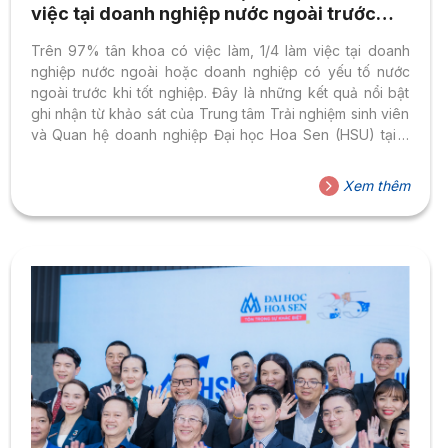
việc tại doanh nghiệp nước ngoài trước
thềm lễ tốt nghiệp: Điều gì tạo nên lợi thế
Trên 97% tân khoa có việc làm, 1/4 làm việc tại doanh
của sinh viên HSU?
nghiệp nước ngoài hoặc doanh nghiệp có yếu tố nước
ngoài trước khi tốt nghiệp. Đây là những kết quả nổi bật
ghi nhận từ khảo sát của Trung tâm Trải nghiệm sinh viên
và Quan hệ doanh nghiệp Đại học Hoa Sen (HSU) tại 3
Ngày hội Tân khoa – Lễ Tốt nghiệp lần thứ 45 năm 2026.
Đằng sau những con số là câu chuyện về một hành trình
Xem thêm
đào tạo nhất quán: giúp sinh viên không chỉ hoàn thành
chương trình học mà còn sẵn...