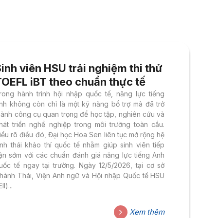
inh viên HSU trải nghiệm thi thử
TOEFL iBT theo chuẩn thực tế
rong hành trình hội nhập quốc tế, năng lực tiếng
nh không còn chỉ là một kỹ năng bổ trợ mà đã trở
hành công cụ quan trọng để học tập, nghiên cứu và
hát triển nghề nghiệp trong môi trường toàn cầu.
iểu rõ điều đó, Đại học Hoa Sen liên tục mở rộng hệ
inh thái khảo thí quốc tế nhằm giúp sinh viên tiếp
ận sớm với các chuẩn đánh giá năng lực tiếng Anh
uốc tế ngay tại trường. Ngày 12/5/2026, tại cơ sở
hành Thái, Viện Anh ngữ và Hội nhập Quốc tế HSU
EII)...
Xem thêm