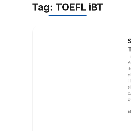
Tag: TOEFL iBT
S
T
A
t
p
H
s
c
q
T
(i