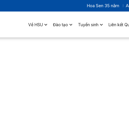
Hoa Sen 35 năm
A
Về HSU
Đào tạo
Tuyển sinh
Liên kết Q