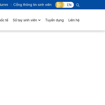
lumni
Cổng thông tin sinh viên
VI
EN
uốc tế
Sổ tay sinh viên
Tuyển dụng
Liên hệ