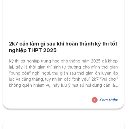
2k7 cần làm gì sau khi hoàn thành kỳ thi tốt
nghiệp THPT 2025
Kỳ thi tốt nghiệp trung học phổ thông năm 2025 đã khép
lại, đây là thời gian thí sinh tự thưởng cho mình thời gian
“bung xõa” nghỉ ngơi, thư giãn sau thời gian ôn luyện áp
lực và căng thẳng, tuy nhiên các “tình yêu” 2k7 “vui chơi”
không quên nhiệm vụ, hãy lưu ý một số nội dung cần làm
sau kỳ thi tốt nghiệp THPT 2025 để không bỏ lỡ cơ hội tốt
nhất.
Xem thêm