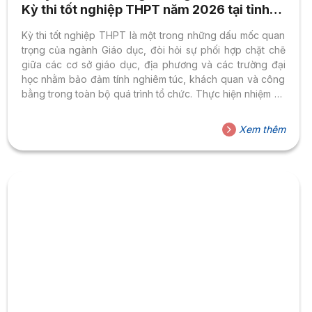
Kỳ thi tốt nghiệp THPT năm 2026 tại tỉnh
Đắk Lắk
Kỳ thi tốt nghiệp THPT là một trong những dấu mốc quan
trọng của ngành Giáo dục, đòi hỏi sự phối hợp chặt chẽ
giữa các cơ sở giáo dục, địa phương và các trường đại
học nhằm bảo đảm tính nghiêm túc, khách quan và công
bằng trong toàn bộ quá trình tổ chức. Thực hiện nhiệm vụ
được Bộ Giáo dục và Đào tạo phân công, Đại học Hoa
Sen (HSU) tham gia công tác kiểm tra Kỳ thi tốt nghiệp
Xem thêm
THPT năm 2026 tại tỉnh Đắk Lắk với 11 điểm thi trên địa
bàn. Sẵn sàng cho...