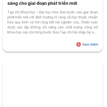
sàng cho giai đoạn phát triển mới
Tạp chí Khoa học – Đại học Hoa Sen bước vào giai đoạn
phát triển mới với định hướng rõ ràng về học thuật, chuẩn
hóa quy trình và mở rộng kết nối nghiên cứu. Chiến lược
được xác lập không chỉ nâng cao chất lượng công bố
khoa học mà còn từng bước đưa Tạp chí hội nhập hệ sinh
thái học thuật trong nước và quốc tế, khẳng định vai trò
cầu nối tri thức của HSU trong bối cảnh giáo dục đại học
Xem thêm
đổi mới. Định hình chiến lược phát triển Tạp chí Khoa học
trong giai...