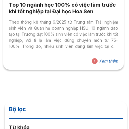
Top 10 ngành học 100% có việc làm trước
khi tốt nghiệp tại Đại học Hoa Sen
Theo thống kê tháng 6/2025 từ Trung tâm Trải nghiệm
sinh viên và Quan hệ doanh nghiệp HSU, 10 ngành đào
tạo tại Trường đạt 100% sinh viên có việc làm trước khi tốt
nghiệp, với tỉ lệ làm việc đúng chuyên môn từ 75-
100%. Trong đó, nhiều sinh viên đang làm việc tại các
doanh nghiệp, tập đoàn lớn thuộc đa lĩnh vực như
Shopee, Tập đoàn FPT, OPPO Việt Nam, Agribank, MB
Xem thêm
Bank, Khách sạn New World Saigon, Khách sạn Hilton
Saigon, Coca Cola Việt Nam, Lotte Việt Nam, Tổng công
ty Hàng không Việt Nam,…
Bộ lọc
Từ khóa