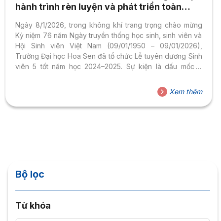
hành trình rèn luyện và phát triển toàn
diện
Ngày 8/1/2026, trong không khí trang trọng chào mừng
Kỷ niệm 76 năm Ngày truyền thống học sinh, sinh viên và
Hội Sinh viên Việt Nam (09/01/1950 – 09/01/2026),
Trường Đại học Hoa Sen đã tổ chức Lễ tuyên dương Sinh
viên 5 tốt năm học 2024–2025. Sự kiện là dấu mốc ý
nghĩa nhằm ghi nhận những nỗ lực học tập, rèn luyện và
cống hiến bền bỉ của sinh viên HSU trong suốt một năm
Xem thêm
học vừa qua. Sinh viên 5 tốt HSU – trưởng thành từ học
tập đến trách nhiệm xã hội Tại buổi lễ, 28...
Bộ lọc
Từ khóa