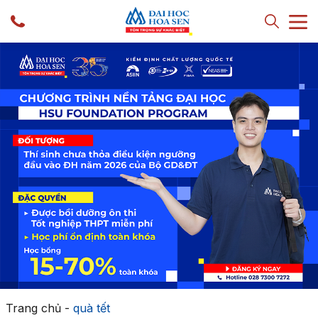
Trang chủ
-
quà tết