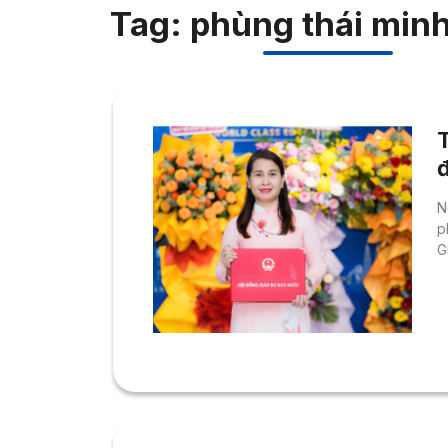
Tag: phùng thái minh
N
p
G