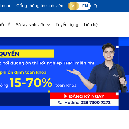
lumni
Cổng thông tin sinh viên
VI
EN
uốc tế
Sổ tay sinh viên
Tuyển dụng
Liên hệ