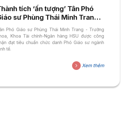
hành tích ‘ấn tượng’ Tân Phó
Giáo sư Phùng Thái Minh Trang:
ốt nghiệp Thạc sĩ ở Úc, Tiến sĩ
ân Phó Giáo sư Phùng Thái Minh Trang - Trưởng
tại New Zealand
hoa, Khoa Tài chính-Ngân hàng HSU được công
hận đạt tiêu chuẩn chức danh Phó Giáo sư ngành
inh tế.
Xem thêm