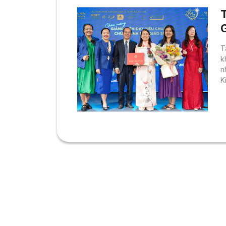
T
T
T
k
n
K