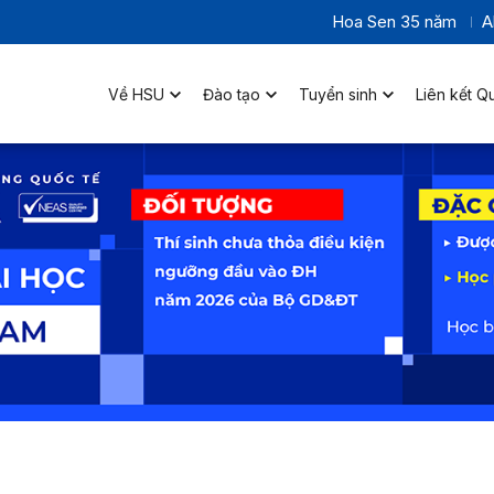
Hoa Sen 35 năm
A
Về HSU
Đào tạo
Tuyển sinh
Liên kết Q