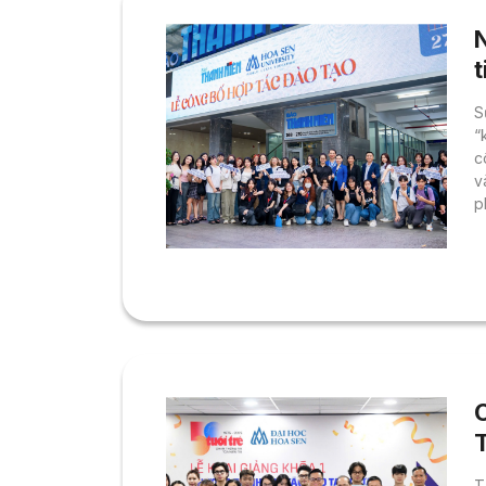
t
t
S
“
c
v
p
d
s
t
t
T