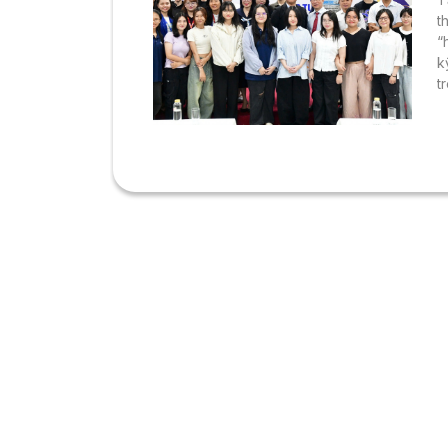
t
“
k
t
c
t
e
t