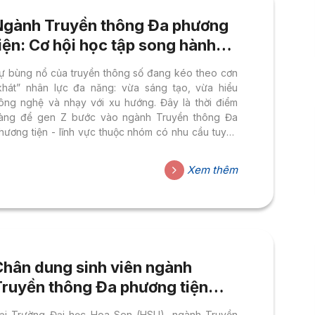
Ngành Truyền thông Đa phương
iện: Cơ hội học tập song hành
hực tiễn
ự bùng nổ của truyền thông số đang kéo theo cơn
khát” nhân lực đa năng: vừa sáng tạo, vừa hiểu
ông nghệ và nhạy với xu hướng. Đây là thời điểm
àng để gen Z bước vào ngành Truyền thông Đa
hương tiện - lĩnh vực thuộc nhóm có nhu cầu tuyển
ụng cao nhất. Tại Trường Đại học Hoa Sen (HSU),
inh viên được tiếp cận môi trường học tập thực học
Xem thêm
hực làm, rèn kỹ năng toàn diện để tự tin gia nhập thị
rường toàn cầu.
Chân dung sinh viên ngành
Truyền thông Đa phương tiện
HSU: Học thực chiến, làm toàn
ại Trường Đại học Hoa Sen (HSU), ngành Truyền