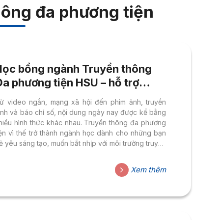
hông đa phương tiện
Học bổng ngành Truyền thông
a phương tiện HSU – hỗ trợ
50% học phí cho hành trình sáng
ừ video ngắn, mạng xã hội đến phim ảnh, truyền
tạo
ình và báo chí số, nội dung ngày nay được kể bằng
hiều hình thức khác nhau. Truyền thông đa phương
iện vì thế trở thành ngành học dành cho những bạn
rẻ yêu sáng tạo, muốn bắt nhịp với môi trường truyền
hông hiện đại. Tại Đại học Hoa Sen (HSU), hành
rình theo đuổi ngành Truyền thông Đa phương tiện
Xem thêm
ược xây dựng trên triết lý Thực học – Thực làm.
ồng thời được tiếp sức ngay từ năm nhất bằng học
ổng ngành HSU, hỗ trợ 50%...