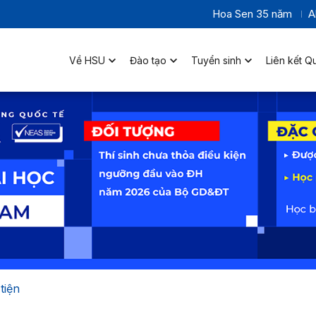
Hoa Sen 35 năm
A
Về HSU
Đào tạo
Tuyển sinh
Liên kết Q
tiện