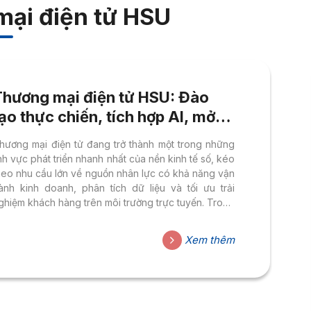
ại điện tử HSU
Thương mại điện tử HSU: Đào
ạo thực chiến, tích hợp AI, mở
ộng cơ hội việc làm trong nền
hương mại điện tử đang trở thành một trong những
inh tế số
ĩnh vực phát triển nhanh nhất của nền kinh tế số, kéo
heo nhu cầu lớn về nguồn nhân lực có khả năng vận
ành kinh doanh, phân tích dữ liệu và tối ưu trải
ghiệm khách hàng trên môi trường trực tuyến. Trong
u hướng đó, ngành Thương mại điện tử tại Đại học
oa Sen (HSU) được xây dựng theo định hướng
Xem thêm
hực chiến, tích hợp AI và bám sát nhu cầu doanh
ghiệp, giúp sinh viên sẵn sàng làm việc ngay từ khi
òn trên giảng đường....