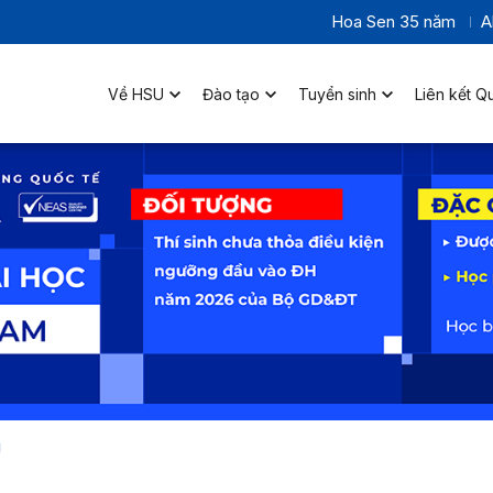
Hoa Sen 35 năm
A
Về HSU
Đào tạo
Tuyển sinh
Liên kết Q
U