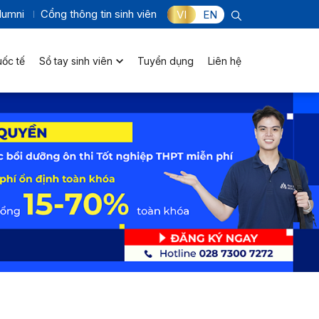
lumni
Cổng thông tin sinh viên
VI
EN
uốc tế
Sổ tay sinh viên
Tuyển dụng
Liên hệ