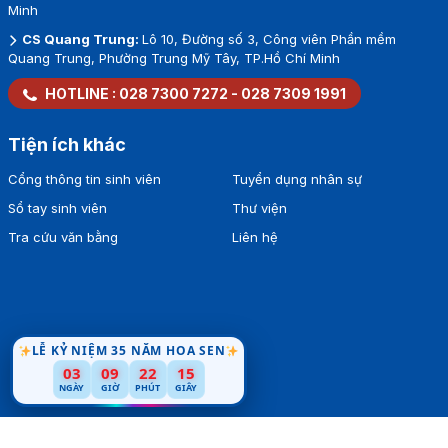
Minh
CS Quang Trung:
Lô 10, Đường số 3, Công viên Phần mềm
Quang Trung, Phường Trung Mỹ Tây, TP.Hồ Chí Minh
HOTLINE :
028 7300 7272
-
028 7309 1991
Tiện ích khác
Cổng thông tin sinh viên
Tuyển dụng nhân sự
Sổ tay sinh viên
Thư viện
Tra cứu văn bằng
Liên hệ
LỄ KỶ NIỆM 35 NĂM HOA SEN
03
09
22
14
NGÀY
GIỜ
PHÚT
GIÂY