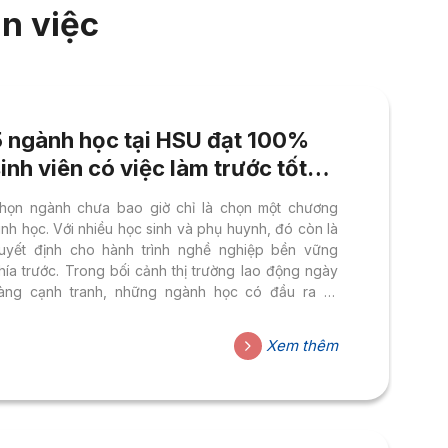
n việc
5 ngành học tại HSU đạt 100%
inh viên có việc làm trước tốt
nghiệp
họn ngành chưa bao giờ chỉ là chọn một chương
rình học. Với nhiều học sinh và phụ huynh, đó còn là
uyết định cho hành trình nghề nghiệp bền vững
hía trước. Trong bối cảnh thị trường lao động ngày
àng cạnh tranh, những ngành học có đầu ra rõ
àng, gắn chặt với nhu cầu doanh nghiệp đang trở
hành ưu tiên được quan tâm nhiều hơn. Tại Đại học
Xem thêm
oa Sen, môi trường đào tạo Thực học – Thực làm
ùng định hướng gắn kết doanh nghiệp tiếp tục
ang lại những tín hiệu tích cực về...