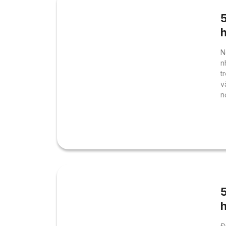
N
n
t
v
n
H
c
h
n
n
h
Đ