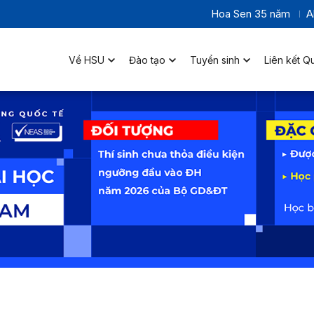
Hoa Sen 35 năm
A
Về HSU
Đào tạo
Tuyển sinh
Liên kết Q