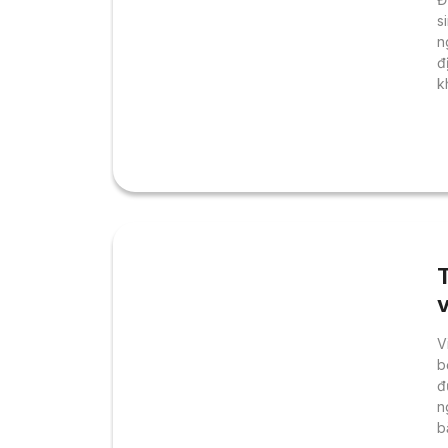
s
n
đ
k
m
N
c
h
B
T
V
b
đ
n
b