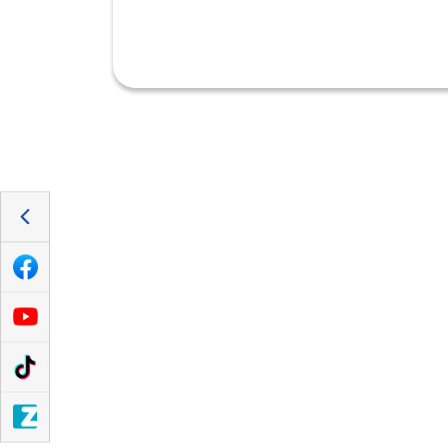
v
đ
h
N