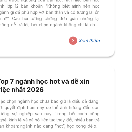
inh lớp 12 băn khoăn: “Không biết mình nên học
gành gì để phù hợp với bản thân và có tương lai ổn
ịnh?”. Câu hỏi tưởng chừng đơn giản nhưng lại
hông dễ trả lời, bởi chọn ngành không chỉ là chọn
ột tấm bằng, mà là chọn hướng đi cho cuộc đời.
ếu bạn đang loay hoay giữa nhiều lựa chọn, hãy
Xem thêm
ùng HSU đi qua 5 bước cơ bản để xác định ngành
ọc phù hợp nhất với năng lực và tính cách của mình.
ước 1:...
op 7 ngành học hot và dễ xin
việc nhất 2026
iệc chọn ngành học chưa bao giờ là điều dễ dàng,
ởi quyết định hôm nay có thể ảnh hưởng đến con
ường sự nghiệp sau này. Trong bối cảnh công
ghệ, kinh tế và xã hội liên tục thay đổi, nhiều bạn trẻ
ăn khoăn: ngành nào đang “hot”, học xong dễ xin