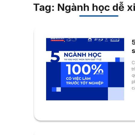
Tag: Ngành học dễ xi
s
C
t
q
p
c
r
t
H
c
m