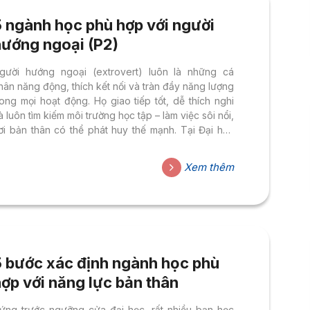
5 ngành học phù hợp với người
hướng ngoại (P2)
gười hướng ngoại (extrovert) luôn là những cá
hân năng động, thích kết nối và tràn đầy năng lượng
rong mọi hoạt động. Họ giao tiếp tốt, dễ thích nghi
à luôn tìm kiếm môi trường học tập – làm việc sôi nổi,
ơi bản thân có thể phát huy thế mạnh. Tại Đại học
oa Sen (HSU), tinh thần đó được khơi dậy trong
ác chương trình đào tạo, giúp sinh viên tự tin thể
Xem thêm
iện bản thân, mở rộng mối quan hệ và chinh phục
hững cơ hội nghề nghiệp toàn cầu. Dưới đây là 5
gành học...
5 bước xác định ngành học phù
ợp với năng lực bản thân
ứng trước ngưỡng cửa đại học, rất nhiều bạn học