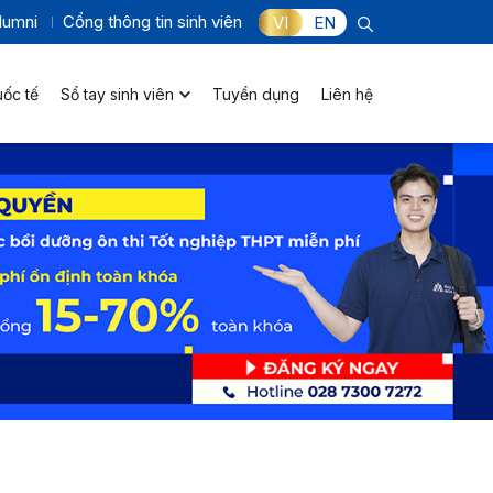
lumni
Cổng thông tin sinh viên
VI
EN
uốc tế
Sổ tay sinh viên
Tuyển dụng
Liên hệ