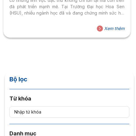
có những lĩnh vực đặc thù không chỉ tồn tại mà còn trên
đà phát triển mạnh mẽ. Tại Trường Đại học Hoa Sen
(HSU), nhiều ngành học đã và đang chứng minh sức hút
khi vừa "miễn nhiễm" với làn sóng AI, vừa mang đến cơ
hội nghề nghiệp rộng mở.
Xem thêm
Bộ lọc
Từ khóa
Danh mục