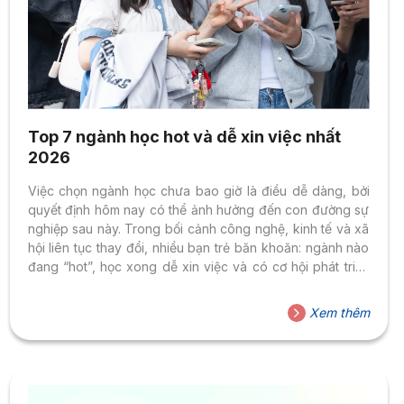
Top 7 ngành học hot và dễ xin việc nhất
2026
Việc chọn ngành học chưa bao giờ là điều dễ dàng, bởi
quyết định hôm nay có thể ảnh hưởng đến con đường sự
nghiệp sau này. Trong bối cảnh công nghệ, kinh tế và xã
hội liên tục thay đổi, nhiều bạn trẻ băn khoăn: ngành nào
đang “hot”, học xong dễ xin việc và có cơ hội phát triển
lâu dài? Nếu bạn cũng đang tìm câu trả lời, hãy cùng
khám phá Top 7 ngành học hot và dễ xin việc nhất từ
Xem thêm
HSU. Ngành Trí tuệ Nhân tạo (AI) – Ngành học của tương
lai Trí...