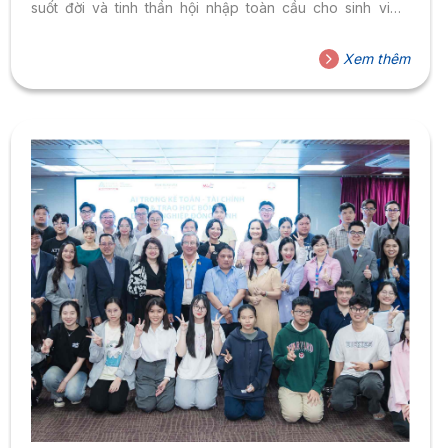
suốt đời và tinh thần hội nhập toàn cầu cho sinh viên.
Hành trình hơn 15 năm gắn bó với HSU Trước khi trở thành
một nhà giáo, TS Trần Linh Đăng từng có hành trình học
Xem thêm
vấn đa dạng, với tấm bằng cử nhân Ngữ văn Anh, Kinh
tế...