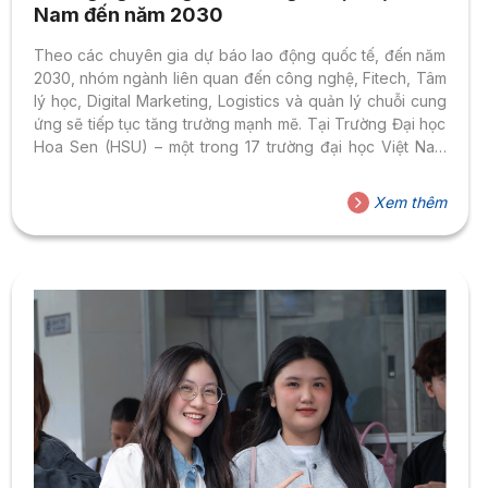
Nam đến năm 2030
Theo các chuyên gia dự báo lao động quốc tế, đến năm
2030, nhóm ngành liên quan đến công nghệ, Fitech, Tâm
lý học, Digital Marketing, Logistics và quản lý chuỗi cung
ứng sẽ tiếp tục tăng trưởng mạnh mẽ. Tại Trường Đại học
Hoa Sen (HSU) – một trong 17 trường đại học Việt Nam
đạt tiêu chuẩn quốc tế, các chương trình đào tạo được
thiết kế hiện đại, theo triết lý “Thực học – Thực làm”, đào
Xem thêm
tạo gắn liền với thực tiễn, giúp sinh viên được học đúng
những ngành nghề hot và sẵn sàng thích...