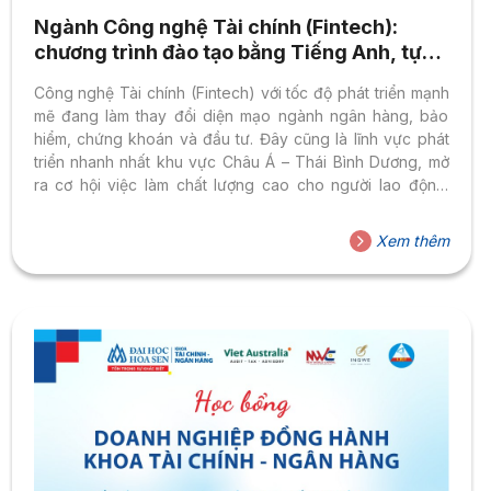
Ngành Công nghệ Tài chính (Fintech):
chương trình đào tạo bằng Tiếng Anh, tự
tin hội nhập toàn cầu
Công nghệ Tài chính (Fintech) với tốc độ phát triển mạnh
mẽ đang làm thay đổi diện mạo ngành ngân hàng, bảo
hiểm, chứng khoán và đầu tư. Đây cũng là lĩnh vực phát
triển nhanh nhất khu vực Châu Á – Thái Bình Dương, mở
ra cơ hội việc làm chất lượng cao cho người lao động.
Theo Mordor Intelligence, thị trường Fintech toàn cầu có
thể đạt hơn 600 tỷ USD vào năm 2029. Tại Việt Nam, nhu
Xem thêm
cầu nhân lực ngành Fintech tăng nhanh. Do đó, sinh viên
tốt nghiệp từ môi trường chuẩn quốc tế của...