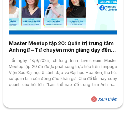
Master Meetup tập 20: Quản trị trung tâm
Anh ngữ – Từ chuyên môn giảng dạy đến
năng lực quản lý
Tối ngày 18/9/2025, chương trình Livestream Master
Meetup tập 20 đã được phát sóng trực tiếp trên fanpage
Viện Sau Đại học & Lãnh đạo và Đại học Hoa Sen, thu hút
sự quan tâm của đông đảo khán giả. Chủ đề lần này xoay
quanh câu hỏi lớn: “Làm thế nào để trung tâm Anh ngữ
không chỉ mạnh về chuyên môn giảng dạy mà còn vững
vàng trong quản trị, xây dựng thương hiệu và phát triển
Xem thêm
bền vững?” Góc nhìn đa chiều từ các diễn giả Ba khách
mời giàu kinh nghiệm và truyền cảm hứng đã...