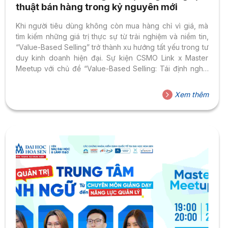
thuật bán hàng trong kỷ nguyên mới
Khi người tiêu dùng không còn mua hàng chỉ vì giá, mà
tìm kiếm những giá trị thực sự từ trải nghiệm và niềm tin,
“Value-Based Selling” trở thành xu hướng tất yếu trong tư
duy kinh doanh hiện đại. Sự kiện CSMO Link x Master
Meetup với chủ đề “Value-Based Selling: Tái định nghĩa
nghệ thuật bán hàng” do Viện Sau Đại học và Lãnh đạo –
Trường Đại học Hoa Sen và CLB Giám đốc Sales &
Xem thêm
Marketing Việt Nam (CSMO) phối hợp tổ chức đã thu hút
sự quan tâm của đông đảo nhà lãnh đạo, chuyên...