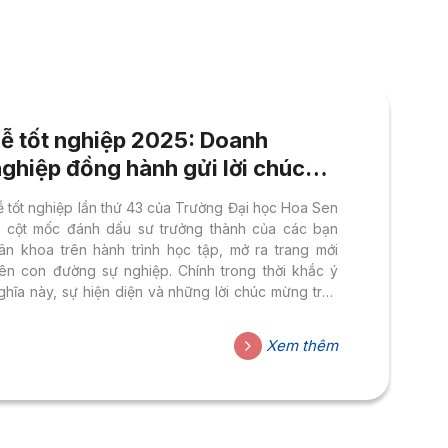
Lễ tốt nghiệp 2025: Doanh
ghiệp đồng hành gửi lời chúc
mừng và mở ra cơ hội cho Tân
ễ tốt nghiệp lần thứ 43 của Trường Đại học Hoa Sen
khoa
à cột mốc đánh dấu sư trưởng thành của các bạn
ân khoa trên hành trình học tập, mở ra trang mới
rên con đường sự nghiệp. Chính trong thời khắc ý
ghĩa này, sự hiện diện và những lời chúc mừng trân
rọng từ các đối tác uy tín đã một lần nữa khẳng định
ị thế của Đại học Hoa Sen trong việc đào tạo nguồn
Xem thêm
hân lực chất lượng – sẵn sàng đáp ứng nhu cầu của
hị trường lao động trong nước và quốc tế.