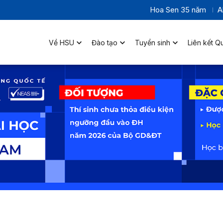
Hoa Sen 35 năm
A
Về HSU
Đào tạo
Tuyển sinh
Liên kết Q