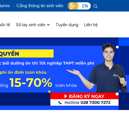
lumni
Cổng thông tin sinh viên
VI
EN
uốc tế
Sổ tay sinh viên
Tuyển dụng
Liên hệ