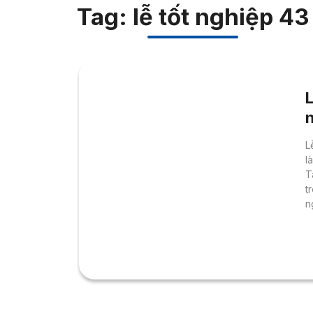
Tag: lễ tốt nghiệp 43
n
L
l
T
t
n
t
v
n
t