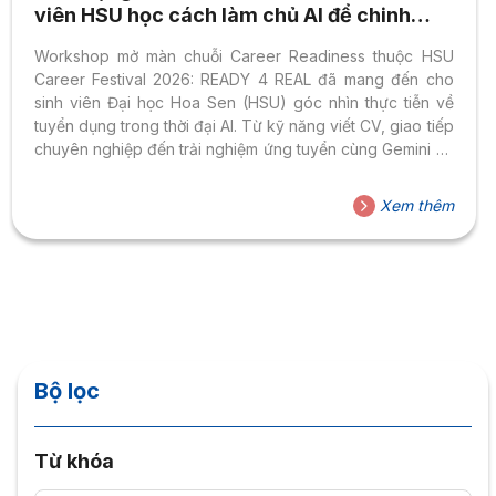
viên HSU học cách làm chủ AI để chinh
phục nhà tuyển dụng
Workshop mở màn chuỗi Career Readiness thuộc HSU
Career Festival 2026: READY 4 REAL đã mang đến cho
sinh viên Đại học Hoa Sen (HSU) góc nhìn thực tiễn về
tuyển dụng trong thời đại AI. Từ kỹ năng viết CV, giao tiếp
chuyên nghiệp đến trải nghiệm ứng tuyển cùng Gemini AI,
chương trình giúp sinh viên hiểu rõ cách tận dụng công
nghệ để phát triển năng lực cá nhân và tạo dấu ấn khác
Xem thêm
biệt trên hành trình nghề nghiệp. Trang bị kỹ năng ứng
tuyển trong thời đại AI Ngày 19/5/2026, Trung tâm Trải
nghiệm sinh...
Bộ lọc
Từ khóa