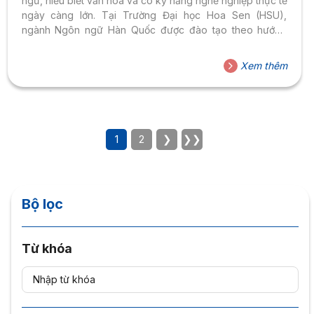
ngữ, hiểu biết văn hóa và có kỹ năng nghề nghiệp thực tế
ngày càng lớn. Tại Trường Đại học Hoa Sen (HSU),
ngành Ngôn ngữ Hàn Quốc được đào tạo theo hướng
thực học - thực làm, tích hợp xu hướng công nghệ và
truyền thông, giúp sinh viên sẵn sàng làm việc trước và
Xem thêm
ngay sau khi tốt nghiệp.
1
2
❯
❯❯
Bộ lọc
Từ khóa