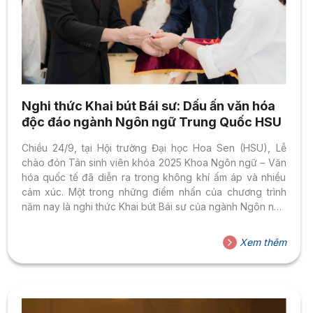
Nghi thức Khai bút Bái sư: Dấu ấn văn hóa
độc đáo ngành Ngôn ngữ Trung Quốc HSU
Chiều 24/9, tại Hội trường Đại học Hoa Sen (HSU), Lễ
chào đón Tân sinh viên khóa 2025 Khoa Ngôn ngữ – Văn
hóa quốc tế đã diễn ra trong không khí ấm áp và nhiều
cảm xúc. Một trong những điểm nhấn của chương trình
năm nay là nghi thức Khai bút Bái sư của ngành Ngôn ngữ
Trung Quốc – hoạt động văn hóa đặc sắc đánh dấu bước
khởi đầu hành trình tri thức. Dấu ấn văn hóa và tri thức
Xem thêm
Nếu như ở nhiều trường đại học, lễ chào đón tân sinh viên
thường gói gọn...