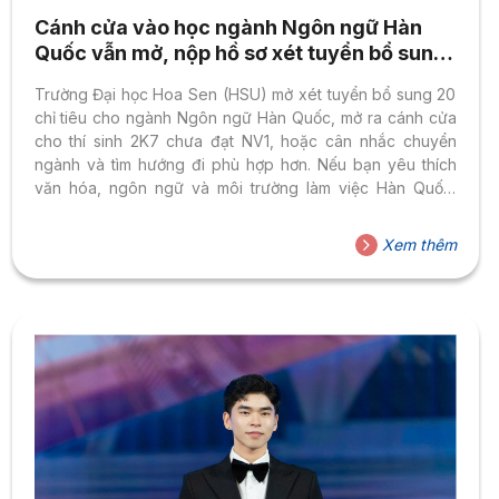
Cánh cửa vào học ngành Ngôn ngữ Hàn
Quốc vẫn mở, nộp hồ sơ xét tuyển bổ sung
ngay
Trường Đại học Hoa Sen (HSU) mở xét tuyển bổ sung 20
chỉ tiêu cho ngành Ngôn ngữ Hàn Quốc, mở ra cánh cửa
cho thí sinh 2K7 chưa đạt NV1, hoặc cân nhắc chuyển
ngành và tìm hướng đi phù hợp hơn. Nếu bạn yêu thích
văn hóa, ngôn ngữ và môi trường làm việc Hàn Quốc,
đừng bỏ lỡ cơ hội để bắt đầu hành trình học tập chuẩn
quốc tế và xây dựng sự nghiệp bền vững trong làn sóng
Xem thêm
hợp tác Việt – Hàn đang phát triển mạnh mẽ. Hàn Quốc –
Điểm hẹn của văn...