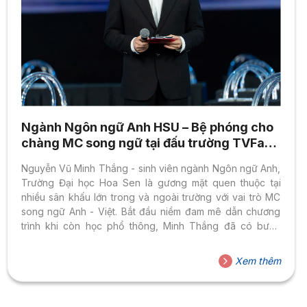
Ngành Ngôn ngữ Anh HSU – Bệ phóng cho
chàng MC song ngữ tại đấu trường TVFace
2025
Nguyễn Vũ Minh Thắng - sinh viên ngành Ngôn ngữ Anh,
Trường Đại học Hoa Sen là gương mặt quen thuộc tại
nhiều sân khấu lớn trong và ngoài trường với vai trò MC
song ngữ Anh - Việt. Bắt đầu niềm đam mê dẫn chương
trình khi còn học phổ thông, Minh Thắng đã có bước
ngoặt quan trọng khi chọn HSU là nơi trau dồi kiến thức,
kỹ năng và trải nghiệm thực tế để tiếp tục hành trình theo
Xem thêm
đuổi ước mơ.