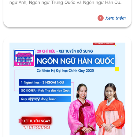
ngữ Anh, Ngôn ngữ Trung Quốc và Ngôn ngữ Hàn Quốc
đã cùng nhau khởi động một hành trình mới, nơi tri thức và
văn hóa giao thoa để mở ra cánh cửa vươn ra thế giới. Lời
Xem thêm
chào mừng và niềm tự hào Trong lời phát biểu chào
mừng, cô Trần Thị Cẩm...