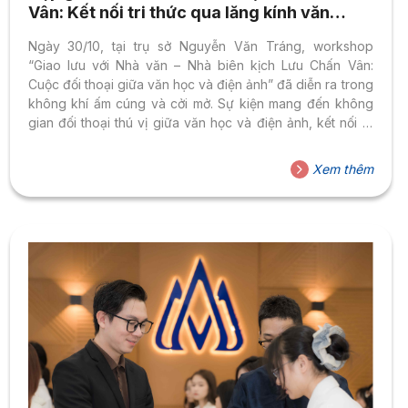
Vân: Kết nối tri thức qua lăng kính văn
chương và điện ảnh
Ngày 30/10, tại trụ sở Nguyễn Văn Tráng, workshop
“Giao lưu với Nhà văn – Nhà biên kịch Lưu Chấn Vân:
Cuộc đối thoại giữa văn học và điện ảnh” đã diễn ra trong
không khí ấm cúng và cởi mở. Sự kiện mang đến không
gian đối thoại thú vị giữa văn học và điện ảnh, kết nối tri
thức Việt – Trung, giúp sinh viên Đại học Hoa Sen (HSU)
mở rộng góc nhìn văn hóa và sáng tạo. Giao lưu văn học
Xem thêm
Việt – Trung: Hành trình kết nối tri thức và cảm hứng sáng
tạo Sự...