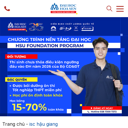
Trang chủ
-
isc hậu giang