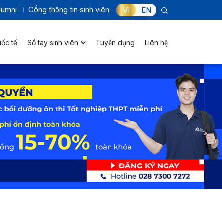
lumni
Cổng thông tin sinh viên
VI
EN
uốc tế
Sổ tay sinh viên
Tuyển dụng
Liên hệ