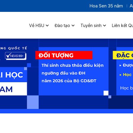
Hoa Sen 35 năm
A
Về HSU
Đào tạo
Tuyển sinh
Liên kết Q