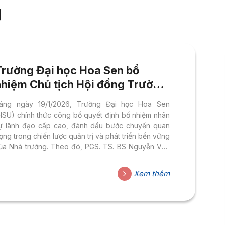
g
Trường Đại học Hoa Sen bổ
nhiệm Chủ tịch Hội đồng Trường
và Hiệu trưởng: Dấu mốc cho
áng ngày 19/1/2026, Trường Đại học Hoa Sen
iai đoạn phát triển mới
HSU) chính thức công bố quyết định bổ nhiệm nhân
ự lãnh đạo cấp cao, đánh dấu bước chuyển quan
rọng trong chiến lược quản trị và phát triển bền vững
ủa Nhà trường. Theo đó, PGS. TS. BS Nguyễn Văn
ường được bổ nhiệm giữ chức Chủ tịch Hội đồng
rường và PGS. TS Nguyễn Hữu Huy Nhựt giữ chức
Xem thêm
iệu trưởng Trường Đại học Hoa Sen. Trường Đại
ọc Hoa Sen – Quản trị hiện đại, đào tạo gắn với
hực tiễn Quyết định bổ nhiệm thể hiện sự tin...