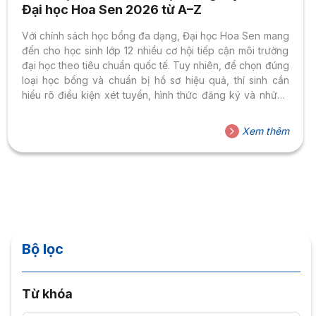
Đại học Hoa Sen 2026 từ A–Z
Với chính sách học bổng đa dạng, Đại học Hoa Sen mang
đến cho học sinh lớp 12 nhiều cơ hội tiếp cận môi trường
đại học theo tiêu chuẩn quốc tế. Tuy nhiên, để chọn đúng
loại học bổng và chuẩn bị hồ sơ hiệu quả, thí sinh cần
hiểu rõ điều kiện xét tuyển, hình thức đăng ký và những
mốc thời gian quan trọng. Bài viết dưới đây tổng hợp toàn
bộ thông tin học bổng tuyển sinh Đại học Hoa Sen 2026
Xem thêm
từ A–Z, giúp học sinh và phụ huynh chủ động hơn trong
quá trình...
Bộ lọc
Từ khóa