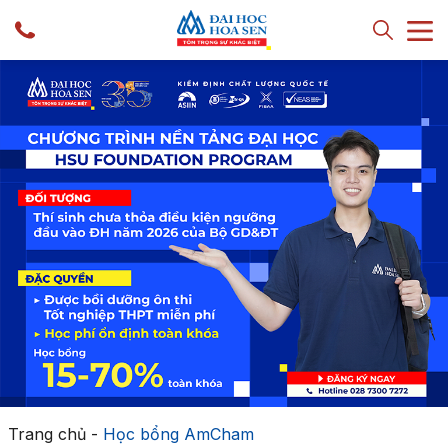
Trang chủ
-
Học bổng AmCham