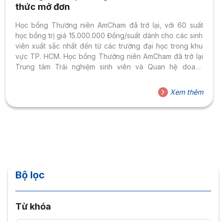
thức mở đơn
Học bổng Thường niên AmCham đã trở lại, với 60 suất
học bổng trị giá 15.000.000 Đồng/suất dành cho các sinh
viên xuất sắc nhất đến từ các trường đại học trong khu
vực TP. HCM. Học bổng Thường niên AmCham đã trở lại
Trung tâm Trải nghiệm sinh viên và Quan hệ doanh
nghiệp thông báo đến các bạn sinh viên về việc cấp học
bổng Amcham năm 2025, cụ thể như sau: 1. Số suất và giá
Xem thêm
trị học bổng: Tổng cộng 60 suất, mỗi suất trị
giá 15.000.000 VNĐ. 2. Đối tượng: Sinh viên khóa 2022,
2023, hệ đại học chính quy văn...
Bộ lọc
Từ khóa