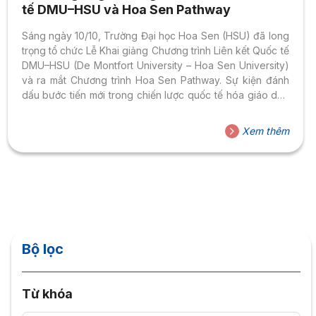
tế DMU–HSU và Hoa Sen Pathway
Sáng ngày 10/10, Trường Đại học Hoa Sen (HSU) đã long
trọng tổ chức Lễ Khai giảng Chương trình Liên kết Quốc tế
DMU–HSU (De Montfort University – Hoa Sen University)
và ra mắt Chương trình Hoa Sen Pathway. Sự kiện đánh
dấu bước tiến mới trong chiến lược quốc tế hóa giáo dục
của Nhà trường, mở ra nhiều cơ hội học tập và trải nghiệm
quốc tế cho sinh viên Việt Nam. Gắn kết, hội nhập và phát
Xem thêm
triển toàn cầu Tham dự buổi lễ có TS. Hồ Thị Mỹ Linh –
Viện trưởng Viện Đào tạo và...
Bộ lọc
Từ khóa