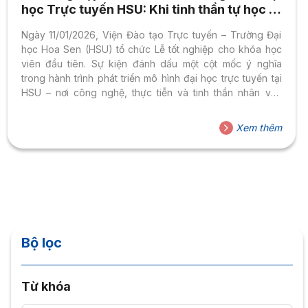
học Trực tuyến HSU: Khi tinh thần tự học là
giá trị cốt lõi
Ngày 11/01/2026, Viện Đào tạo Trực tuyến – Trường Đại
học Hoa Sen (HSU) tổ chức Lễ tốt nghiệp cho khóa học
viên đầu tiên. Sự kiện đánh dấu một cột mốc ý nghĩa
trong hành trình phát triển mô hình đại học trực tuyến tại
HSU – nơi công nghệ, thực tiễn và tinh thần nhân văn
cùng song hành để mở ra cơ hội học tập bền vững cho
người học ở nhiều giai đoạn cuộc sống. Dấu mốc của mô
Xem thêm
hình giáo dục linh hoạt và nhân văn Lễ tốt nghiệp đầu tiên
của Chương trình Đại...
Bộ lọc
Từ khóa