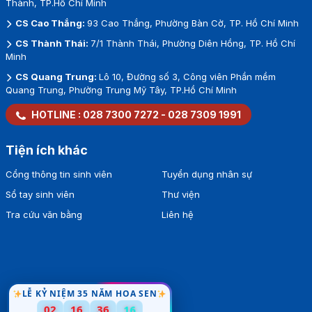
Thành, TP.Hồ Chí Minh
CS Cao Thắng:
93 Cao Thắng, Phường Bàn Cờ, TP. Hồ Chí Minh
CS Thành Thái:
7/1 Thành Thái, Phường Diên Hồng, TP. Hồ Chí
Minh
CS Quang Trung:
Lô 10, Đường số 3, Công viên Phần mềm
Quang Trung, Phường Trung Mỹ Tây, TP.Hồ Chí Minh
HOTLINE :
028 7300 7272
-
028 7309 1991
Tiện ích khác
Cổng thông tin sinh viên
Tuyển dụng nhân sự
Sổ tay sinh viên
Thư viện
Tra cứu văn bằng
Liên hệ
LỄ KỶ NIỆM 35 NĂM HOA SEN
02
16
36
15