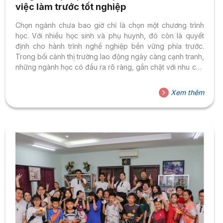
việc làm trước tốt nghiệp
Chọn ngành chưa bao giờ chỉ là chọn một chương trình
học. Với nhiều học sinh và phụ huynh, đó còn là quyết
định cho hành trình nghề nghiệp bền vững phía trước.
Trong bối cảnh thị trường lao động ngày càng cạnh tranh,
những ngành học có đầu ra rõ ràng, gắn chặt với nhu cầu
doanh nghiệp đang trở thành ưu tiên được quan tâm
nhiều hơn. Tại Đại học Hoa Sen, môi trường đào tạo Thực
Xem thêm
học – Thực làm cùng định hướng gắn kết doanh nghiệp
tiếp tục mang lại những tín hiệu tích cực về...