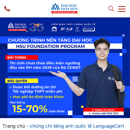
Trang chủ
-
chứng chỉ tiếng anh quốc tế LanguageCert