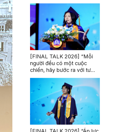
trị từ đam mê thể thao
[FINAL TALK 2026] “Mỗi
người đều có một cuộc
chiến, hãy bước ra với tư
thế của người chiến thắng”
[FINAL TALK 2026] “Áp lực