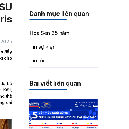
HSU
Danh mục liên quan
ris
Hoa Sen 35 năm
/2025
Tin sự kiện
oá đầy
ng cho
Tin tức
.
Bài viết liên quan
 dự Lễ
 Kiệt,
ng thế
ứng chỉ