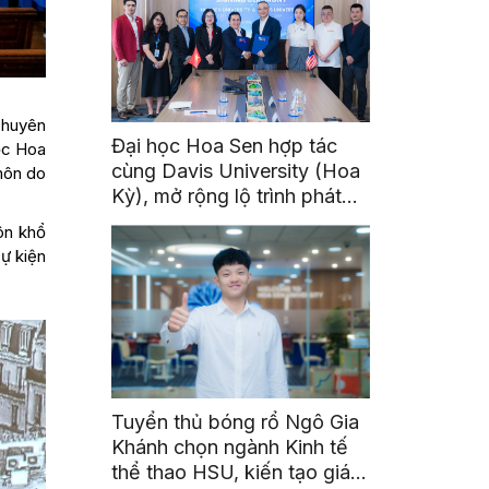
chuyên
Đại học Hoa Sen hợp tác
ọc Hoa
cùng Davis University (Hoa
môn do
Kỳ), mở rộng lộ trình phát
triển toàn cầu cho sinh viên
ôn khổ
sự kiện
Tuyển thủ bóng rổ Ngô Gia
Khánh chọn ngành Kinh tế
thể thao HSU, kiến tạo giá