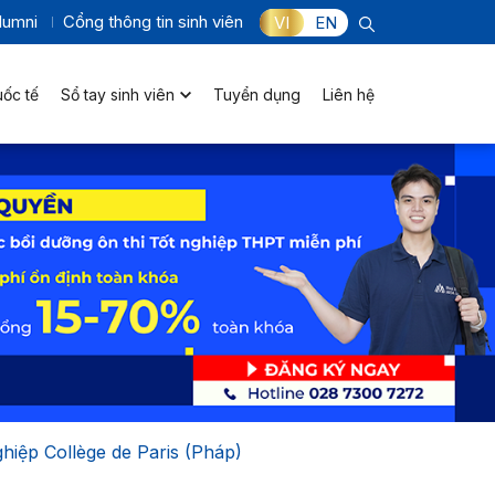
lumni
Cổng thông tin sinh viên
VI
EN
uốc tế
Sổ tay sinh viên
Tuyển dụng
Liên hệ
hiệp Collège de Paris (Pháp)