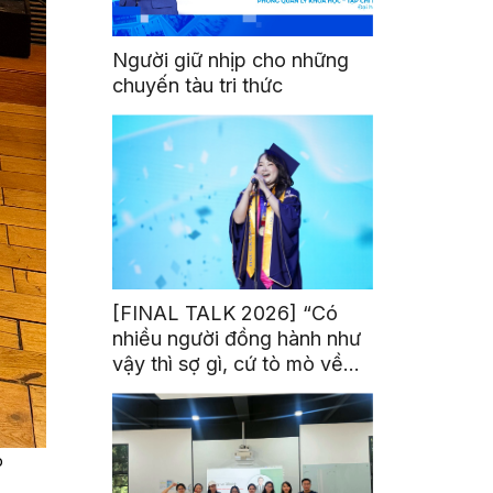
Người giữ nhịp cho những
chuyến tàu tri thức
[FINAL TALK 2026] “Có
nhiều người đồng hành như
vậy thì sợ gì, cứ tò mò về
thế giới thôi”
p