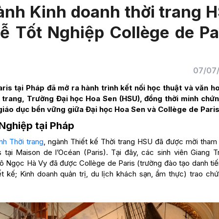
ành Kinh doanh thời trang 
ễ Tốt Nghiệp Collège de Pa
07/07
is tại Pháp đã mở ra hành trình kết nối học thuật và văn h
i trang, Trường Đại học Hoa Sen (HSU), đồng thời minh chứ
giáo dục bền vững giữa Đại học Hoa Sen và Collège de Paris
 Nghiệp tại Pháp
nh Thời trang
, ngành Thiết kế Thời trang HSU đã được mời tham
tại Maison de l’Océan (Paris). Tại đây, các sinh viên Giang Trí
 Ngọc Hà Vy đã được Collège de Paris (trường đào tạo danh tiế
ết kế; Kinh doanh quản trị, du lịch khách sạn, ẩm thực) trao ch