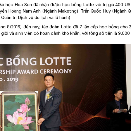
 Đại học Hoa Sen đã nhận được học bổng Lotte với trị giá 400 US
guyễn Hoàng Nam Anh (Ngành Maketing), Trần Quốc Huy (Ngành Qu
uản trị Dịch vụ du lịch và lữ hành).
áng 8/2016) đến nay, tập đoàn Lotte đã 7 lần cấp học bổng cho 2
giỏi và sinh viên có hoàn cảnh khó khăn, với tổng số tiền là 9.000