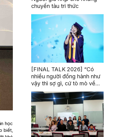
chuyến tàu tri thức
[FINAL TALK 2026] “Có
nhiều người đồng hành như
vậy thì sợ gì, cứ tò mò về
thế giới thôi”
ận học
 biết,
ớt khó