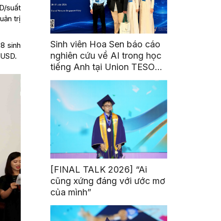
D/suất
ản trị
Sinh viên Hoa Sen báo cáo
8 sinh
nghiên cứu về AI trong học
 USD.
tiếng Anh tại Union TESOL
2026 ở Singapore
[FINAL TALK 2026] “Ai
cũng xứng đáng với ước mơ
của mình”