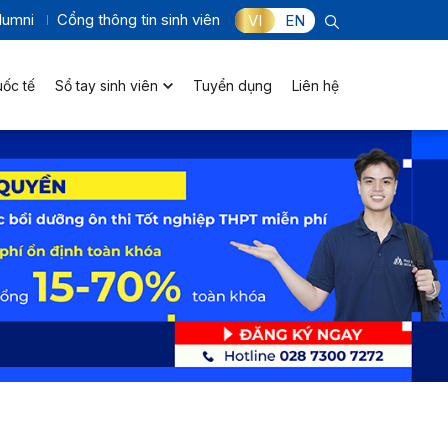
lumni
Cổng thông tin sinh viên
VI
EN
uốc tế
Sổ tay sinh viên
Tuyển dụng
Liên hệ