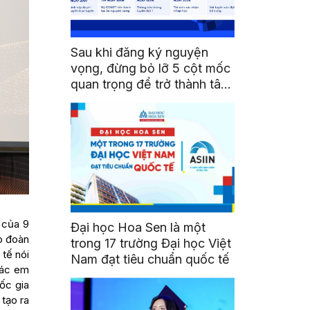
Sau khi đăng ký nguyện
vọng, đừng bỏ lỡ 5 cột mốc
quan trọng để trở thành tân
sinh viên HSU
 của 9
Đại học Hoa Sen là một
p đoàn
trong 17 trường Đại học Việt
 tế nói
Nam đạt tiêu chuẩn quốc tế
các em
ốc gia
 tạo ra