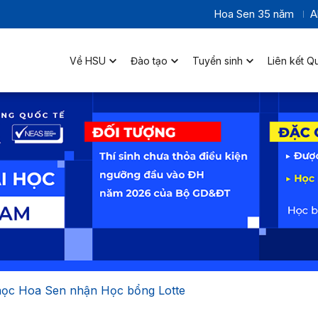
Hoa Sen 35 năm
A
Về HSU
Đào tạo
Tuyển sinh
Liên kết Q
 học Hoa Sen nhận Học bổng Lotte