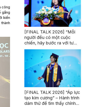
là công
ố gắng
i kiến
 thành
[FINAL TALK 2026] “Mỗi
người đều có một cuộc
chiến, hãy bước ra với tư
thế của người chiến thắng”
[FINAL TALK 2026] “Áp lực
tạo kim cương” – Hành trình
dám thử để tìm thấy chính