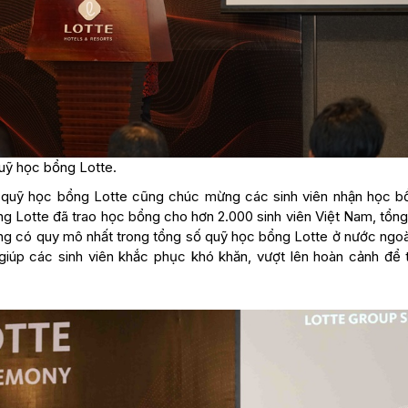
uỹ học bổng Lotte.
quỹ học bổng Lotte cũng chúc mừng các sinh viên nhận học b
 Lotte đã trao học bổng cho hơn 2.000 sinh viên Việt Nam, tổng 
ổng có quy mô nhất trong tổng số quỹ học bổng Lotte ở nước ngoà
iúp các sinh viên khắc phục khó khăn, vượt lên hoàn cảnh để 