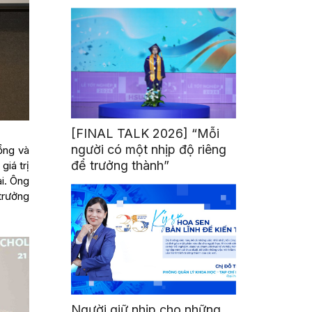
mình
[FINAL TALK 2026] “Mỗi
người có một nhịp độ riêng
ổng và
để trưởng thành”
giá trị
i. Ông
trưởng
Người giữ nhịp cho những