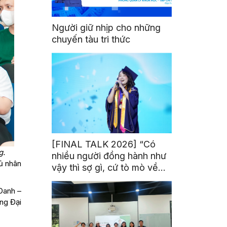
Người giữ nhịp cho những
chuyến tàu tri thức
[FINAL TALK 2026] “Có
g.
nhiều người đồng hành như
ủ nhân
vậy thì sợ gì, cứ tò mò về
thế giới thôi”
Danh –
ng Đại