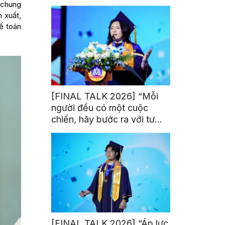
trị từ đam mê thể thao
g chung
n xuất,
kế toán
[FINAL TALK 2026] “Mỗi
người đều có một cuộc
chiến, hãy bước ra với tư
thế của người chiến thắng”
[FINAL TALK 2026] “Áp lực