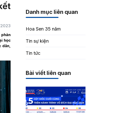
kết
Danh mục liên quan
/2023
Hoa Sen 35 năm
à phản
ại học
Tin sự kiện
c dân,
Tin tức
Bài viết liên quan