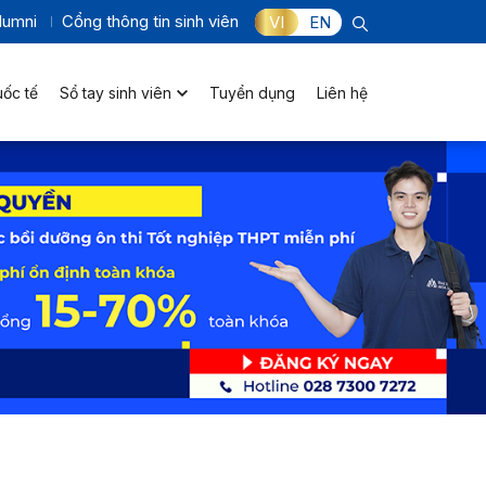
lumni
Cổng thông tin sinh viên
VI
EN
uốc tế
Sổ tay sinh viên
Tuyển dụng
Liên hệ