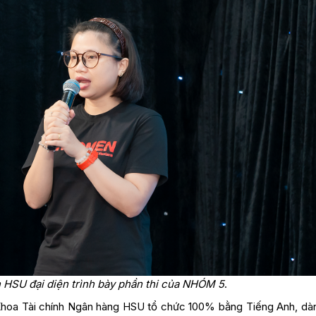
 HSU đại diện trình bày phần thi của NHÓM 5
.
Khoa Tài chính Ngân hàng HSU tổ chức 100% bằng Tiếng Anh, dà