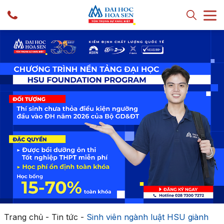
Trang chủ
-
Tin tức
-
Sinh viên ngành luật HSU giành