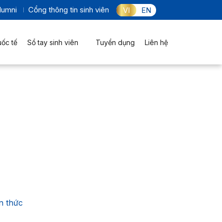
lumni
Cổng thông tin sinh viên
VI
EN
uốc tế
Sổ tay sinh viên
Tuyển dụng
Liên hệ
n thức