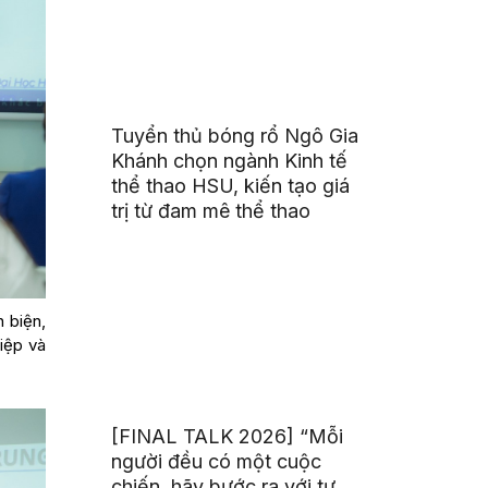
Tuyển thủ bóng rổ Ngô Gia
Khánh chọn ngành Kinh tế
thể thao HSU, kiến tạo giá
trị từ đam mê thể thao
n biện,
iệp và
[FINAL TALK 2026] “Mỗi
người đều có một cuộc
chiến, hãy bước ra với tư