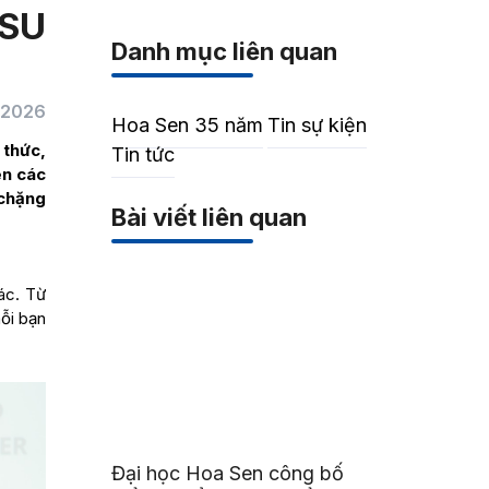
HSU
Danh mục liên quan
/2026
Hoa Sen 35 năm
Tin sự kiện
 thức,
Tin tức
ên các
 chặng
Bài viết liên quan
ác. Từ
ỗi bạn
Đại học Hoa Sen công bố