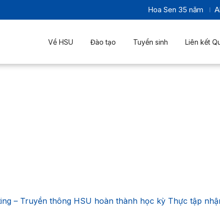
Hoa Sen 35 năm
A
Về HSU
Đào tạo
Tuyển sinh
Liên kết Q
ting – Truyền thông HSU hoàn thành học kỳ Thực tập nhậ