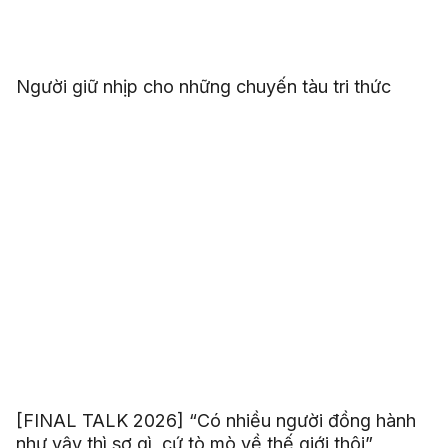
Người giữ nhịp cho những chuyến tàu tri thức
[FINAL TALK 2026] “Có nhiều người đồng hành
như vậy thì sợ gì, cứ tò mò về thế giới thôi”