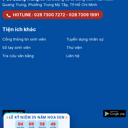
Quang Trung, Phường Trung Mỹ Tây, TP.Hồ Chí Minh
HOTLINE :
028 7300 7272
-
028 7309 1991
Tiện ích khác
Cổng thông tin sinh viên
Tuyển dụng nhân sự
Sổ tay sinh viên
Thư viện
Tra cứu văn bằng
Liên hệ
LỄ KỶ NIỆM 35 NĂM HOA SEN
47
04
09
58
NGÀY
GIỜ
PHÚT
GIÂY