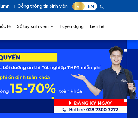
lumni
Cổng thông tin sinh viên
VI
EN
uốc tế
Sổ tay sinh viên
Tuyển dụng
Liên hệ