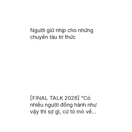
Người giữ nhịp cho những
chuyến tàu tri thức
[FINAL TALK 2026] “Có
nhiều người đồng hành như
vậy thì sợ gì, cứ tò mò về
thế giới thôi”