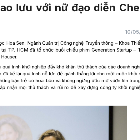
ao lưu với nữ đạo diễn Che
10/05
học Hoa Sen, Ngành Quản trị Công nghệ Truyền thông – Khoa Thiế
tại TP. HCM đã tổ chức buổi chiếu phim Generation Startup – 
 Houser.
ại quá trình khởi nghiệp đầy khó khăn thử thách của các doanh ngh
 đã kể lại quá trình nỗ lực để giành thắng lợi cho một cuộc khởi
à những bạn trẻ có hoài bão và không ngừng ước mơ vươn lên tron
ấp nhận mọi thử thách và rủi ro để xây dựng công ty khởi nghi