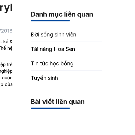
ryl
Danh mục liên quan
/2018
Đời sống sinh viên
t kế &
Thế hệ
Tài năng Hoa Sen
Tin tức học bổng
iệp trẻ
 nghiệp
g cuộc
Tuyển sinh
ệp của
Bài viết liên quan