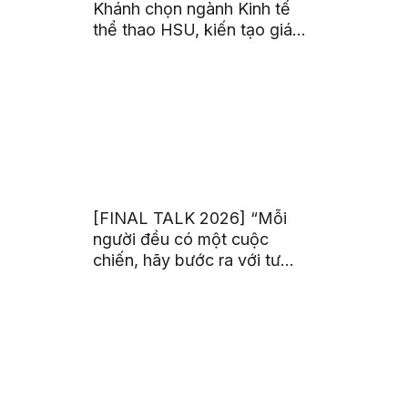
Khánh chọn ngành Kinh tế
thể thao HSU, kiến tạo giá
trị từ đam mê thể thao
[FINAL TALK 2026] “Mỗi
người đều có một cuộc
chiến, hãy bước ra với tư
thế của người chiến thắng”