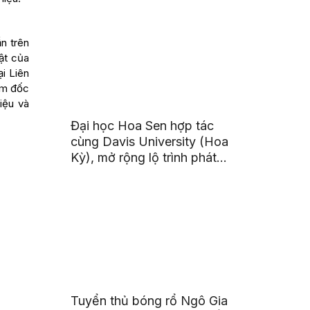
n trên
ật của
i Liên
iám đốc
iệu và
Đại học Hoa Sen hợp tác
cùng Davis University (Hoa
Kỳ), mở rộng lộ trình phát
triển toàn cầu cho sinh viên
Tuyển thủ bóng rổ Ngô Gia