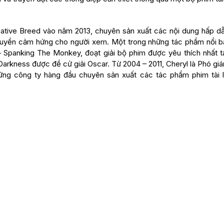
ative Breed vào năm 2013, chuyên sản xuất các nội dung hấp dẫ
à truyền cảm hứng cho người xem. Một trong những tác phẩm nổi b
– Spanking The Monkey, đoạt giải bộ phim được yêu thích nhất tạ
 Darkness được đề cử giải Oscar. Từ 2004 – 2011, Cheryl là Phó g
ững công ty hàng đầu chuyên sản xuất các tác phẩm phim tài l