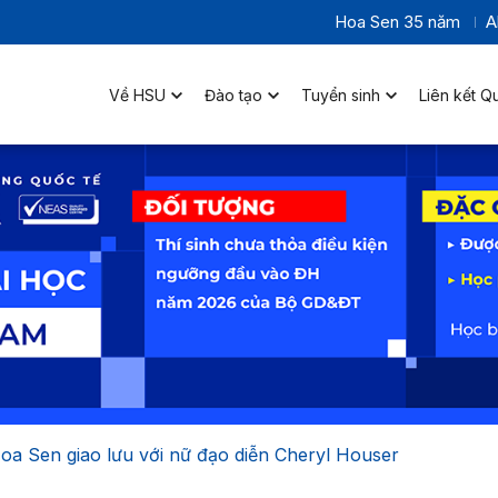
Hoa Sen 35 năm
A
Về HSU
Đào tạo
Tuyển sinh
Liên kết Q
Hoa Sen giao lưu với nữ đạo diễn Cheryl Houser