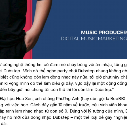
công nghệ thông tin, có đam mê cháy bỏng với âm nhạc, từng gi
ơi Dubstep. Mình có thể nghe party chơi Dubstep nhưng không cò
 biết cũng không còn làm dòng nhạc này nữa, tới giờ phút này ch
ôn kì vọng mình có thể làm điều gì đấy, vực dậy lại một cộng đồn
đến bây giờ, nói chung tôi còn thở thì tôi còn làm Dubstep.”
Đại học Hoa Sen, anh chàng Phương Anh (hay còn gọi là BeeBB) 
g với việc học. Cách đây gần 10 năm về trước, cậu sinh viên kho
à tập tành làm nhạc nhạc từ con số 0. Đúng với lý tưởng của mình
ứ hay ho mới của dòng nhạc Dubstep – một thể loại dễ gây “nghiệ
 dài.