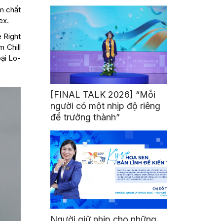
mình
m chất
ex.
 Right
 Chill
oại Lo-
[FINAL TALK 2026] “Mỗi
người có một nhịp độ riêng
để trưởng thành”
Người giữ nhịp cho những