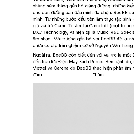
những năm tháng gắn bó giảng đường, những kiến t
cho con đường ban đầu mình đã chọn. BeeBB sau 
mình. Từ những bước đầu tiên làm thực tập sinh
giữ vai trò Game Tester tại Gameloft (một trong 
DXC Technology, và hiện tại là Music R&D Spec
âm nhạc. Mái trường gắn bó với BeeBB để lại nhiề
chưa có dịp trải nghiệm cơ sở Nguyễn Văn Tráng 
Ngoài ra, BeeBB còn biết đến với vai trò là một
đến trao lưu Điện Máy Xanh Remix. Bên cạnh đó, c
Viettel và Garena do BeeBB thực hiện phần âm n
đám “Làm