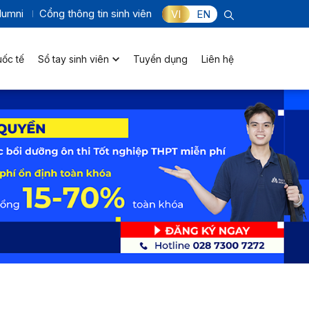
lumni
Cổng thông tin sinh viên
VI
EN
uốc tế
Sổ tay sinh viên
Tuyển dụng
Liên hệ