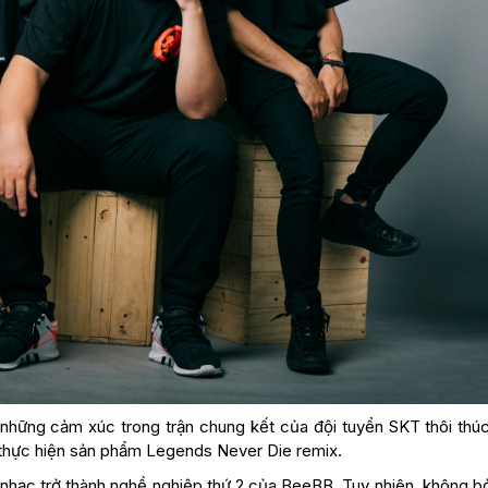
những cảm xúc trong trận chung kết của đội tuyển SKT thôi thú
 thực hiện sản phẩm Legends Never Die remix.
 nhạc trở thành nghề nghiệp thứ 2 của BeeBB. Tuy nhiên, không b