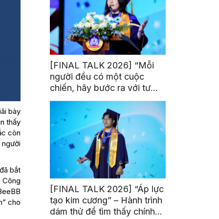
[FINAL TALK 2026] “Mỗi
người đều có một cuộc
chiến, hãy bước ra với tư
thế của người chiến thắng”
ãi bày
n thấy
ắc còn
g người
đã bắt
a Công
[FINAL TALK 2026] “Áp lực
, BeeBB
tạo kim cương” – Hành trình
n” cho
dám thử để tìm thấy chính