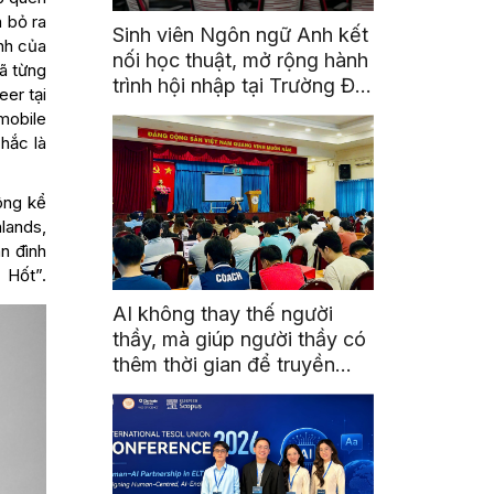
ã bỏ ra
Sinh viên Ngôn ngữ Anh kết
nh của
nối học thuật, mở rộng hành
ã từng
trình hội nhập tại Trường Đại
eer tại
học Quốc gia Malaysia
mobile
chắc là
ông kể
hlands,
n đình
”.
AI không thay thế người
thầy, mà giúp người thầy có
thêm thời gian để truyền
cảm hứng