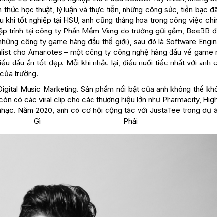
hức học thuật, lý luận và thực tiễn, những công sức, tiền bạc đ
khi tốt nghiệp tại HSU, anh cũng thăng hoa trong công việc chí
 lập trình tại công ty Phần Mềm Vàng do trường gửi gắm, BeeBB đ
những công ty game hàng đầu thế giới), sau đó là Software Engin
ialist cho Amanotes – một công ty công nghệ hàng đầu về game 
u dấu ấn tốt đẹp. Mỗi khi nhắc lại, điều nuối tiếc nhất với anh 
của trường.
 Digital Music Marketing. Sản phẩm nổi bật của anh không thể kh
òn có các viral clip cho các thương hiệu lớn như Pharmacity, Hig
hạc. Năm 2020, anh có cơ hội cộng tác với JustaTee trong dự á
 Gì Phải Hốt