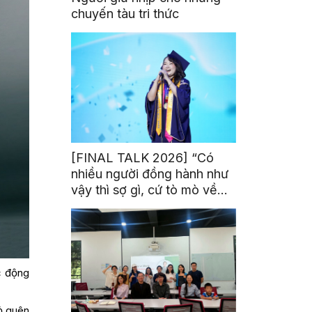
chuyến tàu tri thức
[FINAL TALK 2026] “Có
nhiều người đồng hành như
vậy thì sợ gì, cứ tò mò về
thế giới thôi”
c động
ỏ quên