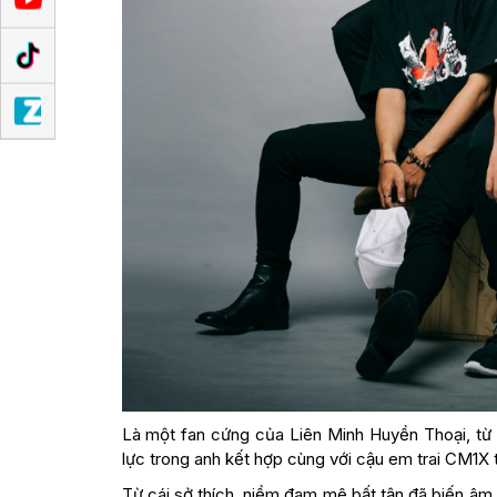
Là một fan cứng của Liên Minh Huyền Thoại, từ 
lực trong anh kết hợp cùng với cậu em trai CM1X
Từ cái sở thích, niềm đam mê bất tận đã biến âm