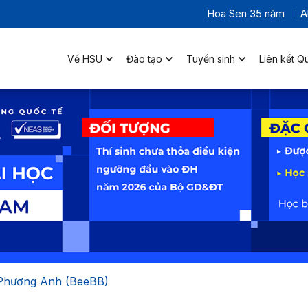
Hoa Sen 35 năm
A
Về HSU
Đào tạo
Tuyển sinh
Liên kết Q
 Phương Anh (BeeBB)