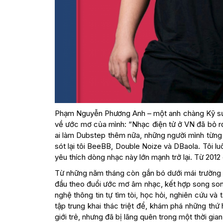
Phạm Nguyễn Phương Anh – một anh chàng Kỹ sư 
về ước mơ của mình: “Nhạc điện tử ở VN đã bỏ r
ai làm Dubstep thêm nữa, những người mình từng
sót lại tôi BeeBB, Double Noize và DBaola. Tôi lu
yêu thích dòng nhạc này lớn mạnh trở lại. Từ 2012 
Từ những năm tháng còn gắn bó dưới mái trường 
đầu theo đuổi ước mơ âm nhạc, kết hợp song son
nghệ thông tin tự tìm tòi, học hỏi, nghiên cứu v
tập trung khai thác triệt để, khám phá những th
giới trẻ, nhưng đã bị lãng quên trong một thời gian