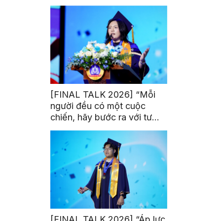
trị từ đam mê thể thao
[FINAL TALK 2026] “Mỗi
người đều có một cuộc
chiến, hãy bước ra với tư
thế của người chiến thắng”
[FINAL TALK 2026] “Áp lực