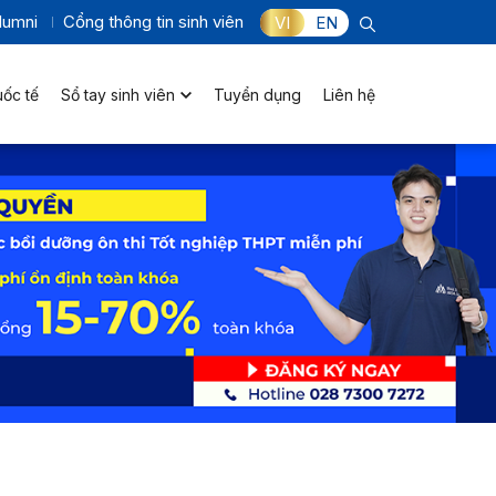
lumni
Cổng thông tin sinh viên
VI
EN
uốc tế
Sổ tay sinh viên
Tuyển dụng
Liên hệ