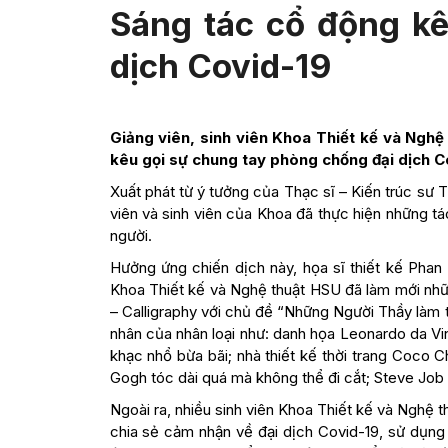
Sáng tác cổ động kê
dịch Covid-19
Giảng viên, sinh viên Khoa Thiết kế và Nghệ
kêu gọi sự chung tay phòng chống đại dịch C
Xuất phát từ ý tưởng của Thạc sĩ – Kiến trúc sư
viên và sinh viên của Khoa đã thực hiện những 
người.
Hưởng ứng chiến dịch này, họa sĩ thiết kế Phan
Khoa Thiết kế và Nghệ thuật HSU đã làm mới nhữn
– Calligraphy với chủ đề “Những Người Thầy làm 
nhân của nhân loại như: danh họa Leonardo da Vin
khạc nhổ bừa bãi; nhà thiết kế thời trang Coco 
Gogh tóc dài quá mà không thể đi cắt; Steve J
Ngoài ra, nhiều sinh viên Khoa Thiết kế và Nghệ 
chia sẻ cảm nhận về đại dịch Covid-19, sử dụn