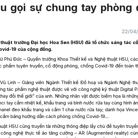
u gọi sự chung tay phòng 
22/04
 thuật trường Đại học Hoa Sen (HSU) đã tổ chức sáng tác c
ovid-19 của cộng đồng.
 Từ Phú Đức – Quyền trưởng Khoa Thiết kế và Nghệ thuật HSU, các
tác phẩm tuyên truyền, cổ động phòng, chống Covid-19 đến toàn t
 Vũ Linh – Giảng viên Ngành Thiết kế Đồ hoạ và Ngành Nghệ thu
g tác phẩm nghệ thuật được vẽ với công nghệ kỹ thuật Digital Pa
thay đổi thế giới” của anh. Những nhân vật được biếm họa là nhữn
ci tay cầm nhiệt kế, khẩu trang và bình nước rửa tay cùng hình 
Chanel đeo khẩu trang và cầm 1 chai nước rửa tay; danh họa Vince
ob cầm bảng hướng dẫn cách phòng chống Covid-19…
thuật HSU cũng truyền tải những thông điệp lấy chủ đề tuyên truy
g công nghệ thực tế ảo tăng cường – AR (Augmented reality) cù