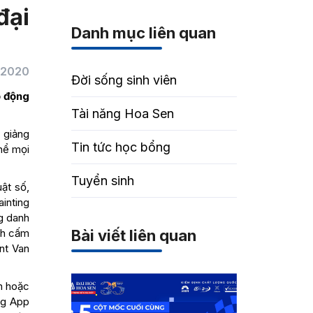
đại
Danh mục liên quan
/2020
Đời sống sinh viên
ổ động
Tài năng Hoa Sen
 giảng
Tin tức học bổng
hể mọi
Tuyển sinh
ật số,
inting
g danh
ảnh cấm
Bài viết liên quan
nt Van
ền hoặc
ng App