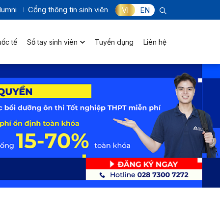
lumni
Cổng thông tin sinh viên
VI
EN
uốc tế
Sổ tay sinh viên
Tuyển dụng
Liên hệ