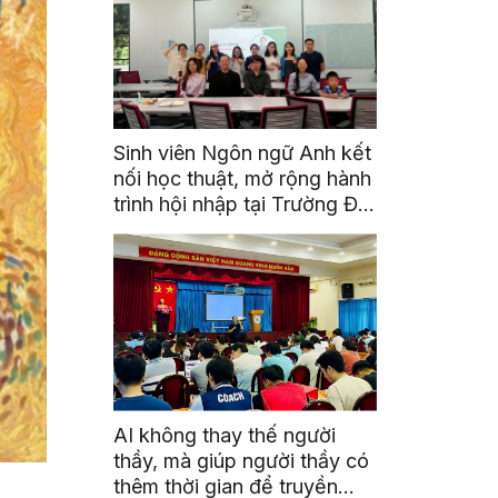
Sinh viên Ngôn ngữ Anh kết
nối học thuật, mở rộng hành
trình hội nhập tại Trường Đại
học Quốc gia Malaysia
AI không thay thế người
thầy, mà giúp người thầy có
thêm thời gian để truyền