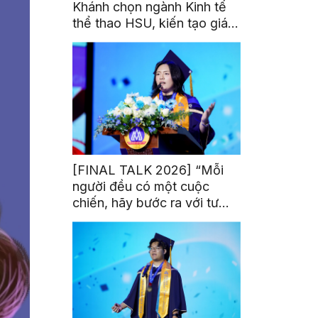
Khánh chọn ngành Kinh tế
thể thao HSU, kiến tạo giá
trị từ đam mê thể thao
[FINAL TALK 2026] “Mỗi
người đều có một cuộc
chiến, hãy bước ra với tư
thế của người chiến thắng”