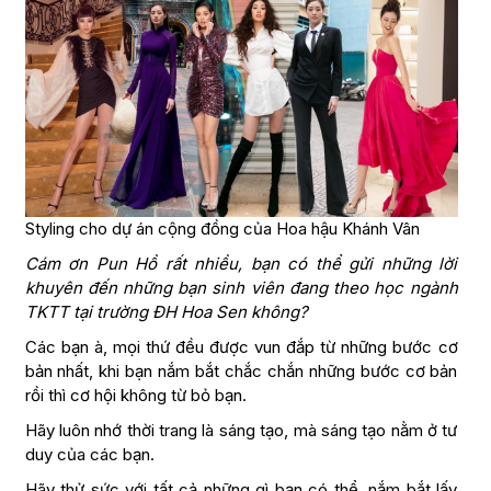
Styling cho dự án cộng đồng của Hoa hậu Khánh Vân
Cám ơn Pun Hồ rất nhiều, bạn có thể gửi những lời
khuyên đến những bạn sinh viên đang theo học ngành
TKTT tại trường ĐH Hoa Sen không?
Các bạn à, mọi thứ đều được vun đắp từ những bước cơ
bản nhất, khi bạn nắm bắt chắc chắn những bước cơ bản
rồi thì cơ hội không từ bỏ bạn.
Hãy luôn nhớ thời trang là sáng tạo, mà sáng tạo nằm ở tư
duy của các bạn.
Hãy thử sức với tất cả những gì bạn có thể, nắm bắt lấy