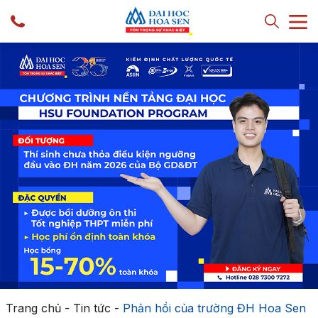
Trang chủ
-
Tin tức
-
Phản hồi của trường ĐH Hoa Sen