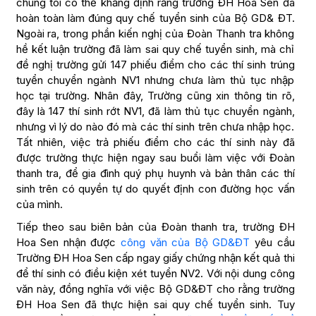
chúng tôi có thể khẳng định rằng trường ĐH Hoa Sen đã
hoàn toàn làm đúng quy chế tuyển sinh của Bộ GD& ĐT.
Ngoài ra, trong phần kiến nghị của Đoàn Thanh tra không
hề kết luận trường đã làm sai quy chế tuyển sinh, mà chỉ
đề nghị trường gửi 147 phiếu điểm cho các thí sinh trúng
tuyển chuyển ngành NV1 nhưng chưa làm thủ tục nhập
học tại trường. Nhân đây, Trường cũng xin thông tin rõ,
đây là 147 thí sinh rớt NV1, đã làm thủ tục chuyển ngành,
nhưng vì lý do nào đó mà các thí sinh trên chưa nhập học.
Tất nhiên, việc trả phiếu điểm cho các thí sinh này đã
được trường thực hiện ngay sau buổi làm việc với Đoàn
thanh tra, để gia đình quý phụ huynh và bản thân các thí
sinh trên có quyền tự do quyết định con đường học vấn
của mình.
Tiếp theo sau biên bản của Đoàn thanh tra, trường ĐH
Hoa Sen nhận được
công văn của Bộ GD&ĐT
yêu cầu
Trường ĐH Hoa Sen cấp ngay giấy chứng nhận kết quả thi
để thí sinh có điều kiện xét tuyển NV2. Với nội dung công
văn này, đồng nghĩa với việc Bộ GD&ĐT cho rằng trường
ĐH Hoa Sen đã thực hiện sai quy chế tuyển sinh. Tuy