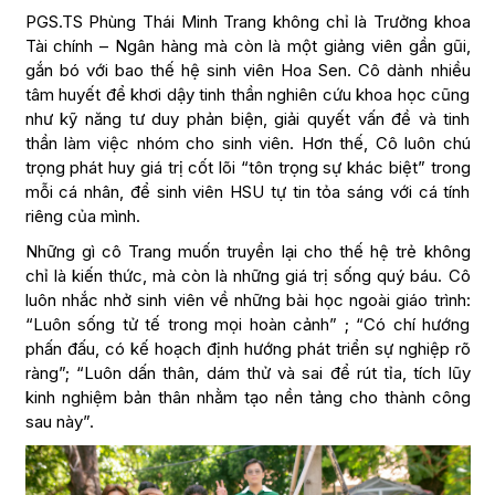
PGS.TS Phùng Thái Minh Trang không chỉ là Trưởng khoa
Tài chính – Ngân hàng mà còn là một giảng viên gần gũi,
gắn bó với bao thế hệ sinh viên Hoa Sen. Cô dành nhiều
tâm huyết để khơi dậy tinh thần nghiên cứu khoa học cũng
như kỹ năng tư duy phản biện, giải quyết vấn đề và tinh
thần làm việc nhóm cho sinh viên. Hơn thế, Cô luôn chú
trọng phát huy giá trị cốt lõi “tôn trọng sự khác biệt” trong
mỗi cá nhân, để sinh viên HSU tự tin tỏa sáng với cá tính
riêng của mình.
Những gì cô Trang muốn truyền lại cho thế hệ trẻ không
chỉ là kiến thức, mà còn là những giá trị sống quý báu. Cô
luôn nhắc nhở sinh viên về những bài học ngoài giáo trình:
“Luôn sống tử tế trong mọi hoàn cảnh” ; “Có chí hướng
phấn đấu, có kế hoạch định hướng phát triển sự nghiệp rõ
ràng”; “Luôn dấn thân, dám thử và sai để rút tỉa, tích lũy
kinh nghiệm bản thân nhằm tạo nền tảng cho thành công
sau này”.