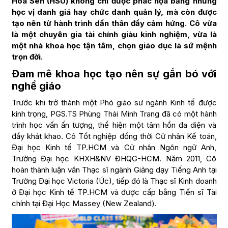
Hoa Sen (HSU) không chỉ được phác họa bằng những
học vị danh giá hay chức danh quản lý, mà còn được
tạo nên từ hành trình dấn thân đầy cảm hứng. Cô vừa
là một chuyên gia tài chính giàu kinh nghiệm, vừa là
một nhà khoa học tận tâm, chọn giáo dục là sứ mệnh
trọn đời.
Đam mê khoa học tạo nên sự gắn bó với
nghề giáo
Trước khi trở thành một Phó giáo sư ngành Kinh tế được
kính trọng, PGS.TS Phùng Thái Minh Trang đã có một hành
trình học vấn ấn tượng, thể hiện một tâm hồn đa diện và
đầy khát khao. Cô Tốt nghiệp đồng thời Cử nhân Kế toán,
Đại học Kinh tế TP.HCM và Cử nhân Ngôn ngữ Anh,
Trường Đại học KHXH&NV ĐHQG-HCM. Năm 2011, Cô
hoàn thành luận văn Thạc sĩ ngành Giảng dạy Tiếng Anh tại
Trường Đại học Victoria (Úc), tiếp đó là Thạc sĩ Kinh doanh
ở Đại học Kinh tế TP.HCM và được cấp bằng Tiến sĩ Tài
chính tại Đại Học Massey (New Zealand).