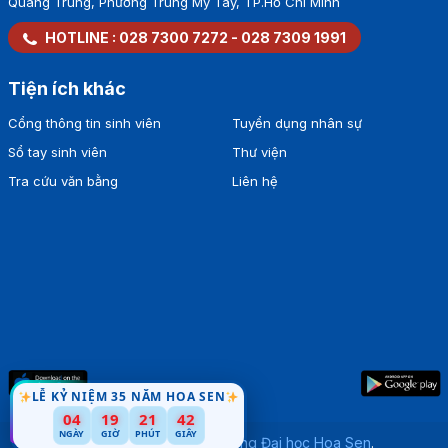
Quang Trung, Phường Trung Mỹ Tây, TP.Hồ Chí Minh
HOTLINE :
028 7300 7272
-
028 7309 1991
Tiện ích khác
Cổng thông tin sinh viên
Tuyển dụng nhân sự
Sổ tay sinh viên
Thư viện
Tra cứu văn bằng
Liên hệ
LỄ KỶ NIỆM 35 NĂM HOA SEN
04
19
21
41
NGÀY
GIỜ
PHÚT
GIÂY
Bản quyền thuộc về
Trường Đại học Hoa Sen
.