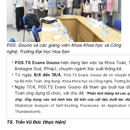
PGS. Gouno và các giảng viên Khoa Khoa học và Công
nghệ, Trường Đại học Hoa Sen
PGS.TS Evans Gouno
hiện đang làm việc tại Khoa Toán,
Bretagne Sud, (Pháp), chuyên ngành Xác suất thống kê.
Từ ngày
8/4 đến 18/4
,
PGS.TS Evans Gouno đã có chuyến t
tại
Bộ môn Toán ứng dụng- Khoa Khoa học và Công nghệ, Trường Đạ
Ngày 17/4, PGS.TS Evans Gouno đã tham gia buổi tọa 
Toán ứng dụng tổ chức, với chủ đề:
“Phân tích thống kê các q
ứng: Ứng dụng vào mô hình hóa độ bền của vật liệu dưới tác đ
(Statistical Analysis of Self-Exciting Processes: An Application t
Thunderstorm).
TS. Trần Vũ Đức (thực hiện)