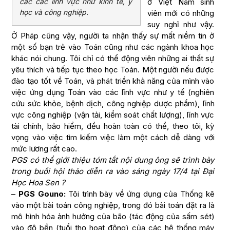
các các lĩnh vực như kinh tế, y
ở Việt Nam sinh
học và công nghiệp.
viên mới có những
suy nghĩ như vậy.
Ở Pháp cũng vậy, người ta nhận thấy sự mất niềm tin ở
một số bạn trẻ vào Toán cũng như các ngành khoa học
khác nói chung. Tôi chỉ có thể động viên những ai thất sự
yêu thích và tiếp tục theo học Toán. Một người nếu được
đào tạo tốt về Toán, và phát triển khả năng của mình vào
việc ứng dụng Toán vào các lĩnh vực như y tế (nghiên
cứu sức khỏe, bệnh dịch, công nghiệp dược phẩm), lĩnh
vực công nghiệp (vận tải, kiểm soát chất lượng), lĩnh vực
tài chính, bảo hiểm, đều hoàn toàn có thể, theo tôi, kỳ
vọng vào việc tìm kiếm việc làm một cách dễ dàng với
mức lương rất cao.
PGS có thể giới thiệu tóm tắt nội dung ông sẽ trình bày
trong buổi hội thảo diễn ra vào sáng ngày 17/4 tại Đại
Học Hoa Sen ?
–
PGS Gouno:
Tôi trình bày về ứng dụng của Thống kê
vào một bài toán công nghiệp, trong đó bài toán đặt ra là
mô hình hóa ảnh hưởng của bão (tác động của sấm sét)
vào độ bền (tuổi thọ hoạt động) của các hệ thống máy