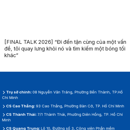
[FINAL TALK 2026] “Đi đến tận cùng của một vấn
đề, tôi quay lưng khỏi nó và tìm kiếm một bóng tối
khác”
Trụ sở chính:
08 Nguyễn Văn Tráng, Phường Bến Thành, TP.Hồ
Chí Minh
CS Cao Thắng:
93 Cao Thắng, Phường Bàn Cờ, TP. Hồ Chí Minh
CS Thành Thái:
7/1 Thành Thái, Phường Diên Hồng, TP. Hồ Chí
Minh
CS Quang Trung:
Lô 10, Đường số 3, Công viên Phần mềm