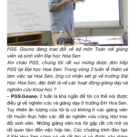
PGS. Gouno đang trao đổi về bộ môn Toán với giảng
viên và sinh viên Đại học Hoa Sen
Xin chào PGS, chúng tôi rất vui mừng được đón tiếp
PGS tại Đại học Hoa Sen. Trong vòng 2 tuần lễ thăm và
làm việc tại Hoa Sen, ông có nhận xét gì về trường Đại
Học Hoa Sen, đặc biệt là về các hoạt động giảng dạy và
nghiên cứu khoa học ?
–
PGS.Gouno:
2 tuần là khá ngắn để tôi có thể nói được
điều gì về nghiên cứu và giảng dạy ở trường ĐH Hoa Sen.
Tuy nhiên ấn tượng của tôi là có không ít các giảng viên
rất muốn thực hiện các đề án nghiên cứu cũng như trao
đổi sinh viên. Những giảng viên mà tôi gặp rất cởi mở và
rất quan tâm đến việc hợp tác. Các chương trình đào tạo
ở ĐH Hoa Sen cũng có vẻ rất thú vị và được xây dựng