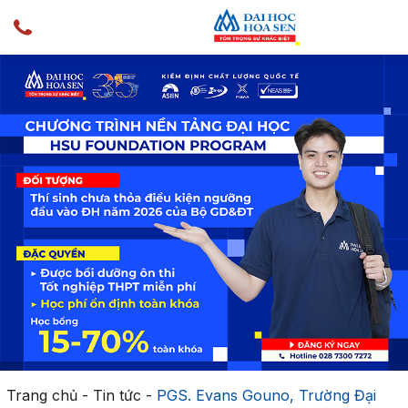
Trang chủ
-
Tin tức
-
PGS. Evans Gouno, Trường Đại