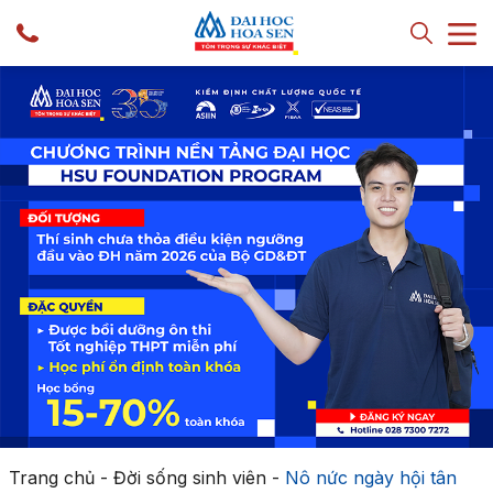
Trang chủ
-
Đời sống sinh viên
-
Nô nức ngày hội tân