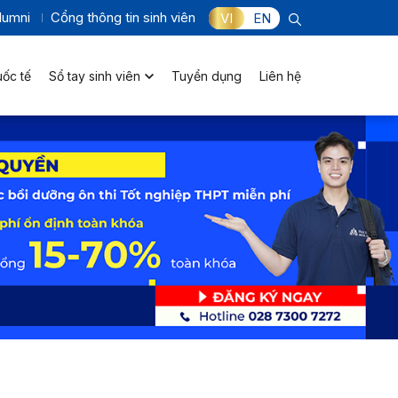
lumni
Cổng thông tin sinh viên
VI
EN
uốc tế
Sổ tay sinh viên
Tuyển dụng
Liên hệ