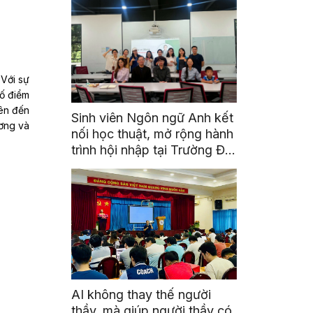
 Với sự
số điểm
iên đến
Sinh viên Ngôn ngữ Anh kết
ơng và
nối học thuật, mở rộng hành
trình hội nhập tại Trường Đại
học Quốc gia Malaysia
AI không thay thế người
thầy, mà giúp người thầy có