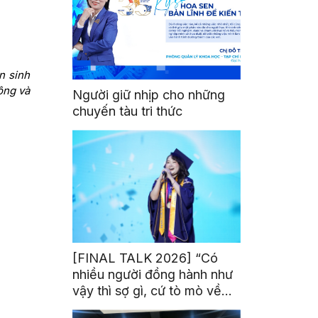
n sinh
ông và
Người giữ nhịp cho những
chuyến tàu tri thức
[FINAL TALK 2026] “Có
nhiều người đồng hành như
vậy thì sợ gì, cứ tò mò về
thế giới thôi”