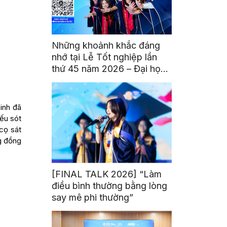
Những khoảnh khắc đáng
nhớ tại Lễ Tốt nghiệp lần
thứ 45 năm 2026 – Đại học
Hoa Sen
sinh đã
iếu sót
cọ sát
g đồng
[FINAL TALK 2026] “Làm
điều bình thường bằng lòng
say mê phi thường”