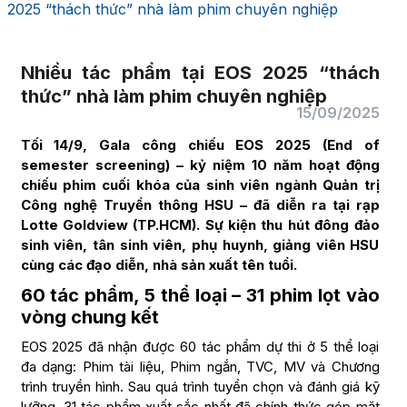
2025 “thách thức” nhà làm phim chuyên nghiệp
Nhiều tác phẩm tại EOS 2025 “thách
thức” nhà làm phim chuyên nghiệp
15/09/2025
Tối 14/9, Gala công chiếu EOS 2025 (End of
semester screening) – kỷ niệm 10 năm hoạt động
chiếu phim cuối khóa của sinh viên ngành Quản trị
Công nghệ Truyền thông HSU – đã diễn ra tại rạp
Lotte Goldview (TP.HCM). Sự kiện thu hút đông đảo
sinh viên, tân sinh viên, phụ huynh, giảng viên HSU
cùng các đạo diễn, nhà sản xuất tên tuổi.
60 tác phẩm, 5 thể loại – 31 phim lọt vào
vòng chung kết
EOS 2025 đã nhận được 60 tác phẩm dự thi ở 5 thể loại
đa dạng: Phim tài liệu, Phim ngắn, TVC, MV và Chương
trình truyền hình. Sau quá trình tuyển chọn và đánh giá kỹ
lưỡng, 31 tác phẩm xuất sắc nhất đã chính thức góp mặt