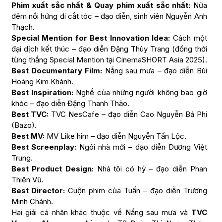
Phim xuất sắc nhất & Quay phim xuất sắc nhất:
Nửa
đêm nổi hứng đi cắt tóc – đạo diễn, sinh viên Nguyễn Anh
Thạch.
Special Mention for Best Innovation Idea:
Cách một
đại dịch kết thúc – đạo diễn Đặng Thùy Trang (đồng thời
từng thắng Special Mention tại CinemaSHORT Asia 2025).
Best Documentary Film:
Nắng sau mưa – đạo diễn Bùi
Hoàng Kim Khánh.
Best Inspiration:
Nghề của những người không bao giờ
khóc – đạo diễn Đặng Thanh Thảo.
Best TVC:
TVC NesCafe – đạo diễn Cao Nguyễn Bá Phi
(Bazo).
Best MV:
MV Like him – đạo diễn Nguyễn Tấn Lộc.
Best Screenplay:
Ngôi nhà mới – đạo diễn Dương Việt
Trung.
Best Product Design:
Nhà tôi có hỷ – đạo diễn Phan
Thiên Vũ.
Best Director:
Cuộn phim của Tuấn – đạo diễn Trương
Minh Chánh.
Hai giải cá nhân khác thuộc về Nắng sau mưa và
TVC