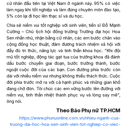
cử nhân đầu tiên tại Việt Nam ở ngành này. 95% có việc
làm ngay khi tốt nghiệp và làm đúng chuyên môn đào tạo,
5% còn lại đi học lên thạc sĩ và du học.
Chia sẻ niềm vui tốt nghiệp với sinh viên, tiến sĩ Đỗ Mạnh
Cường – Chủ tịch hội đồng trường Trường đại học Hoa
Sen nhắn nhủ, nhận bằng cử nhân, các em bước chân vào
cộng đồng học thuật, đảm đương trách nhiệm xã hội với
đầy đủ tri thức, năng lực và tinh thần khoa học. “Khi đội
mũ tốt nghiệp, động tác gạt tua của trưởng khoa đã đánh
dấu bước chuyển giai đoạn, bước trưởng thành, bước
ngoặt cuộc đời của các bạn. Con đường phía trước còn
dài với nhiều niềm vui nhưng không thiếu thách thức. Cuộc
đời phía trước mở ra với cả hạnh phúc và những gian khổ
đang chờ đón. Tôi chúc các em vững bước lên đường với
niềm vui, tinh thần nhiệt thành phục vụ và lòng say mê”,
ông nói.
Theo Báo Phụ nữ TP.HCM
https://www.phunuonline.com.vn/nhieu-nganh-cua-
truong-dai-hoc-hoa-sen-sinh-vien-tot-nghiep-co-viec-