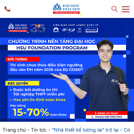
Trang chủ
-
Tin tức
-
“Nhà thiết kế tương lai” trở lại – Cơ