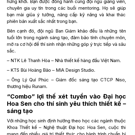
hứng khởi. Bạn được đồng hành cùng đội ngũ giảng viên,
chuyên gia uy tín trong các buổi mentoring. Họ sẽ giúp
bạn mài giũa ý tưởng, nâng cấp kỹ năng và khai thác
phiên bản xuất sắc nhất trong bạn.
Bên cạnh đó, đội ngũ Ban Giám khảo đều là những tên
tuổi lớn trong ngành sáng tạo, đảm bảo tính chuyên môn,
mở ra cơ hội để thí sinh nhận những góp ý trực tiếp và sâu
sắc.
– NTK Lê Thanh Hòa – Nhà thiết kế hàng đầu Việt Nam.
– KTS Bùi Hoàng Bảo – MIA Design Studio.
– Ông Lý Quí Phúc – Giám đốc sáng tạo CTCP Niso,
thương hiệu Runam.
“Combo” lợi thế xét tuyển vào Đại học
Hoa Sen cho thí sinh yêu thích thiết kế –
sáng tạo
Với những học sinh định hướng theo học các ngành thuộc
Khoa Thiết kế – Nghệ thuật Đại học Hoa Sen, cuộc thi
mang đến nhiều giá trị thiết thực cho hành trình chuẩn bị