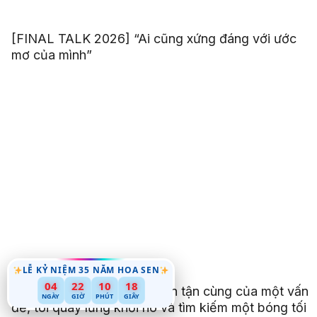
[FINAL TALK 2026] “Ai cũng xứng đáng với ước
mơ của mình”
LỄ KỶ NIỆM 35 NĂM HOA SEN
04
22
10
16
[FINAL TALK 2026] “Đi đến tận cùng của một vấn
NGÀY
GIỜ
PHÚT
GIÂY
đề, tôi quay lưng khỏi nó và tìm kiếm một bóng tối