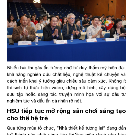
Nhiều bài thi gây ấn tượng nhờ tư duy thẩm mỹ hiện đại,
khả năng nghiên cứu chất liệu, nghệ thuật kể chuyện và
cách triển khai ý tưởng giàu chiều sâu cảm xúc. Không ít
thí sinh tự thực hiện video, dựng mô hình, xây dựng bộ
sưu tập hoặc sáng tác truyện minh họa với sự đầu tư
nghiêm túc và dấu ấn cá nhân rõ nét.
HSU tiếp tục mở rộng sân chơi sáng tạo
cho thế hệ trẻ
Qua từng mùa tổ chức, “Nhà thiết kế tương lai” đang dần
trở thành sân chơi sáng tạo thường niên dành cho học