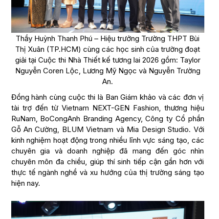
Thầy Huỳnh Thanh Phú – Hiệu trưởng Trường THPT Bùi
Thị Xuân (TP.HCM) cùng các học sinh của trường đoạt
giải tại Cuộc thi Nhà Thiết kế tương lai 2026 gồm: Taylor
Nguyễn Coren Lộc, Lương Mỹ Ngọc và Nguyễn Trường
An.
Đồng hành cùng cuộc thi là Ban Giám khảo và các đơn vị
tài trợ đến từ Vietnam NEXT-GEN Fashion, thương hiệu
RuNam, BoCongAnh Branding Agency, Công ty Cổ phần
Gỗ An Cường, BLUM Vietnam và Mia Design Studio. Với
kinh nghiệm hoạt động trong nhiều lĩnh vực sáng tạo, các
chuyên gia và doanh nghiệp đã mang đến góc nhìn
chuyên môn đa chiều, giúp thí sinh tiếp cận gần hơn với
thực tế ngành nghề và xu hướng của thị trường sáng tạo
hiện nay.