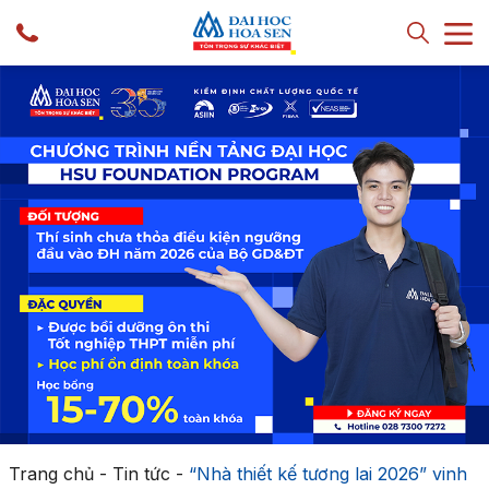
Trang chủ
-
Tin tức
-
“Nhà thiết kế tương lai 2026” vinh