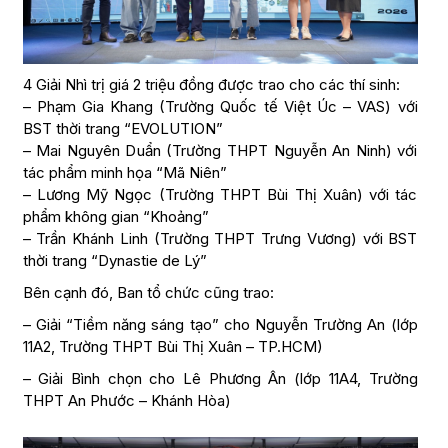
4 Giải Nhì trị giá 2 triệu đồng được trao cho các thí sinh:
– Phạm Gia Khang (Trường Quốc tế Việt Úc – VAS) với
BST thời trang “EVOLUTION”
– Mai Nguyên Duẩn (Trường THPT Nguyễn An Ninh) với
tác phẩm minh họa “Mã Niên”
– Lương Mỹ Ngọc (Trường THPT Bùi Thị Xuân) với tác
phẩm không gian “Khoảng”
– Trần Khánh Linh (Trường THPT Trưng Vương) với BST
thời trang “Dynastie de Lý”
Bên cạnh đó, Ban tổ chức cũng trao:
– Giải “Tiềm năng sáng tạo” cho Nguyễn Trường An (lớp
11A2, Trường THPT Bùi Thị Xuân – TP.HCM)
– Giải Bình chọn cho Lê Phương Ân (lớp 11A4, Trường
THPT An Phước – Khánh Hòa)